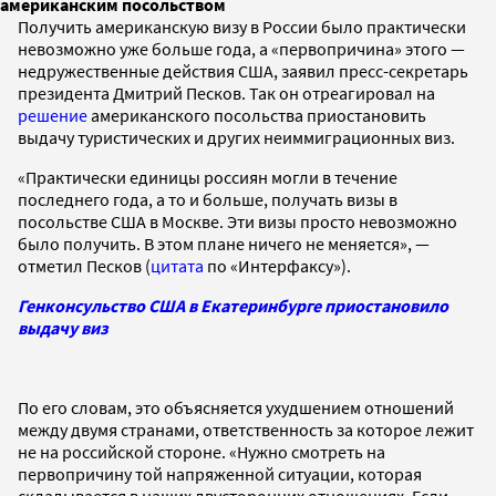
американским посольством
Получить американскую визу в России было практически
невозможно уже больше года, а «первопричина» этого —
недружественные действия США, заявил пресс-секретарь
президента Дмитрий Песков. Так он отреагировал на
решение
американского посольства приостановить
выдачу туристических и других неиммиграционных виз.
«Практически единицы россиян могли в течение
последнего года, а то и больше, получать визы в
посольстве США в Москве. Эти визы просто невозможно
было получить. В этом плане ничего не меняется», —
отметил Песков (
цитата
по «Интерфаксу»).
Генконсульство США в Екатеринбурге приостановило
выдачу виз
По его словам, это объясняется ухудшением отношений
между двумя странами, ответственность за которое лежит
не на российской стороне. «Нужно смотреть на
первопричину той напряженной ситуации, которая
складывается в наших двусторонних отношениях. Если