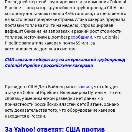
Последней жертвой группировки стала компания Colonial
Pipeline — оператор крупнейшего трубопровода США, по
которому доставляют около 45% топлива, потребляемого
на восточном побережье страны. Атака хакеров прервала
поставки топлива почти на неделю, спровоцировав
дефицит бензина на заправках и резкий рост стоимости
топлива. Источники Bloomberg
сообщили
, что Colonial
Pipeline заплатила хакерам почти $5 млн за
восстановление доступа к системе.
СМИ связали кибератаку на американский трубопровод
Colonial Pipeline с российскими хакерами
Президент США Джо Байден ранее
заявил
, что обсудит
атаку на Colonial Pipeline с Владимиром Путиным. По его
словам, у американской разведки нет данных о
причастности российских властей к этой атаке, однако
есть доказательства того, что оборудование хакеров
находится в России.
За Yahoo! ответят: США против