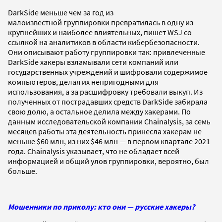
DarkSide меньше чем за год из
малоизвестной группировки превратилась в одну из
крупнейших и наиболее влиятельных, пишет WSJ со
ссылкой на аналитиков в области кибербезопасности.
Они описывают работу группировки так: привлеченные
DarkSide хакеры взламывали
сети компаний или
государственных учреждений и
шифровали содержимое
компьютеров, делая их непригодными для
использования, а за расшифровку
требовали выкуп. Из
полученных от пострадавших средств
DarkSide забирала
свою долю, а остальное делила между хакерами. По
данным исследовательской компании Chainalysis, за семь
месяцев работы эта деятельность принесла хакерам не
меньше $60 млн, из них $46 млн — в первом квартале 2021
года. Chainalysis указывает, что не обладает всей
информацией и общий улов группировки, вероятно, был
больше.
Мошенники по приколу: кто они — русские хакеры?