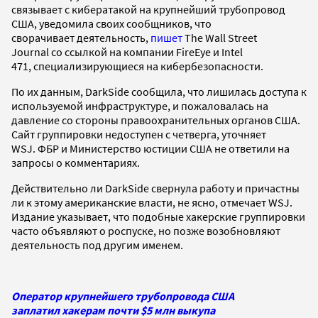
связывает с кибератакой на крупнейший трубопровод
США, уведомила своих сообщников, что
сворачивает деятельность,
пишет
The Wall Street
Journal со ссылкой на компании FireEye и Intel
471, специализирующиеся на кибербезопасности.
По их данным, DarkSide сообщила, что лишилась доступа к
используемой инфраструктуре, и пожаловалась на
давление со стороны правоохранительных органов США.
Сайт группировки недоступен с четверга, уточняет
WSJ. ФБР и Министерство юстиции США не ответили на
запросы о комментариях.
Действительно ли DarkSide свернула работу и причастны
ли к этому американские власти, не ясно, отмечает WSJ.
Издание указывает, что подобные хакерские группировки
часто объявляют о роспуске, но позже возобновляют
деятельность под другим именем.
Оператор крупнейшего трубопровода США
заплатил хакерам почти $5 млн выкупа