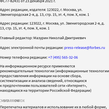
ФС77-82431 от 23 декабря 2021 г.
Адрес редакции, издателя: 123022, г. Москва, ул.
Звенигородская 2-я, д. 13, стр. 15, эт. 4, пом. X, ком. 1
Адрес редакции: 123022, г. Москва, ул. Звенигородская 2-я, д.
13, стр. 15, эт. 4, пом. X, ком. 1
Главный редактор: Мазурин Николай Дмитриевич
Адрес электронной почты редакции:
press-release@forbes.ru
Номер телефона редакции:
+7 (495) 565-32-06
На информационном ресурсе применяются
рекомендательные технологии (информационные технологии
предоставления информации на основе сбора,
систематизации и анализа сведений, относящихся
к предпочтениям пользователей сети «Интернет»,
находящихся на территории Российской Федерации)
СМИ2
SPARROW
INFOX
Перепечатка материалов и использование их в любой форме,