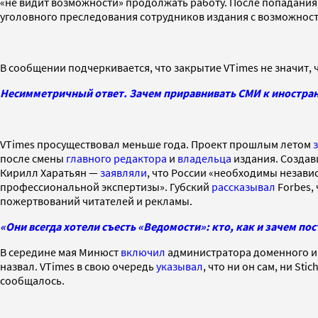
«не видит возможности» продолжать работу. После попадания
уголовного преследования сотрудников издания с возможнос
В сообщении подчеркивается, что закрытие VTimes не значит, 
Несимметричный ответ. Зачем приравнивать СМИ к иностра
VTimes просуществовал меньше года. Проект прошлым летом
после смены
главного редактора
и
владельца
издания. Создав
Кирилл Харатьян —
заявляли
, что России «необходимы незав
профессиональной экспертизы». Губский
рассказывал
Forbes,
пожертвований читателей и рекламы.
«Они всегда хотели съесть «Ведомости»: кто, как и зачем п
В середине мая Минюст
включил
администратора доменного им
назвал. VTimes в свою очередь
указывал
, что ни он сам, ни St
сообщалось.