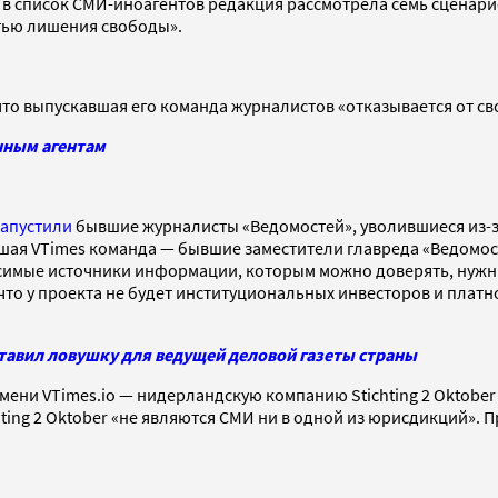
 в список СМИ-иноагентов редакция рассмотрела семь сценари
тью лишения свободы».
что выпускавшая его команда журналистов «отказывается от св
нным агентам
запустили
бывшие журналисты «Ведомостей», уволившиеся из-з
шая VTimes команда — бывшие заместители главреда «Ведомос
исимые источники информации, которым можно доверять, нуж
 что у проекта не будет институциональных инвесторов и платн
оставил ловушку для ведущей деловой газеты страны
ени VTimes.io — нидерландскую компанию Stichting 2 Oktobe
ichting 2 Oktober «не являются СМИ ни в одной из юрисдикций».