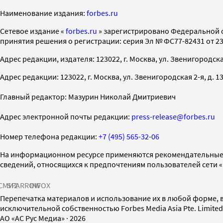
Наименование издания:
forbes.ru
Cетевое издание «
forbes.ru
» зарегистрировано Федеральной 
принятия решения о регистрации: серия Эл № ФС77-82431 от 23 
Адрес редакции, издателя: 123022, г. Москва, ул. Звенигородская 2-
Адрес редакции: 123022, г. Москва, ул. Звенигородская 2-я, д. 13, с
Главный редактор: Мазурин Николай Дмитриевич
Адрес электронной почты редакции:
press-release@forbes.ru
Номер телефона редакции:
+7 (495) 565-32-06
На информационном ресурсе применяются рекомендательные 
сведений, относящихся к предпочтениям пользователей сети 
СМИ2
SPARROW
INFOX
Перепечатка материалов и использование их в любой форме, в
исключительной собственностью Forbes Media Asia Pte. Limite
AO «АС Рус Медиа»
·
2026