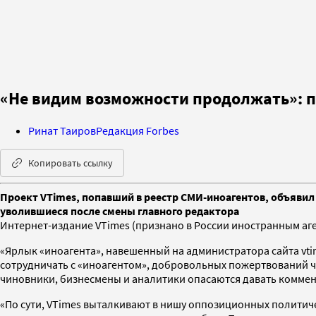
«Не видим возможности продолжать»: 
Ринат Таиров
Редакция Forbes
Копировать ссылку
Проект VTimes, попавший в реестр СМИ-иноагентов, объяви
уволившиеся после смены главного редактора
Интернет-издание VTimes (признано в России иностранным аге
«Ярлык «иноагента», навешенный на администратора сайта vti
сотрудничать с «иноагентом», добровольных пожертвований чи
чиновники, бизнесмены и аналитики опасаются давать коммен
«По сути, VTimes выталкивают в нишу оппозиционных политиче