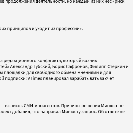
ев продолжения деятельности, но каждый из них нес «риск
оих принципов и уходит из профессии».
а редакционного конфликта, который возник
тей» Александр Губский, Борис Сафронов, Филипп Стеркин и
ны площадки для свободного обмена мнениями и для
ой подписки: VTimes планировал зарабатывать за счет
r — в список СМИ-иноагентов. Причины решения Минюст не
 Проект добавил, что направил Минюсту запрос.
Об ответе не