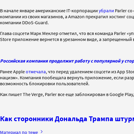
В начале январе американские IT-корпорации
убрали
Parler с
компании из своих магазинов, а Amazon прекратил хостинг соц
компании DDoS-Guard.
Глава соцсети Марк Меклер отметил, что вся команда Parler «у
Store приложение вернется в урезанном виде, а запрещенный в
Российская компания продолжит работу с популярной у стор
Ранее Apple
отмечала
, что перед удалением соцсети из App St
нацизм». Компания пообещала вернуть приложение, если разр
возможность блокировки пользователей.
Как пишет The Verge, Parler все еще заблокирован в Google Pla
Как сторонники Дональда Трампа штур
Материал по теме