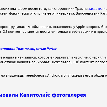
о своих платформ после того, как сторонники Трампа
захватили
сети, фактически отключив ее от интернета. Впоследствии Parl
порно трудилась, чтобы решить оставшиеся у Apple вопросы без
 iOS контент останется доступен только в веб-версии и в прил
онников Трампа соцсетью Parler
ore нашла в ней записи, которые «разжигали насилие, очерняли
аботчики начнут блокировать нежелательный контент, позвол
y, но владельцы телефонов с Android могут скачать его в обход
мовали Капитолий: фотогалерея