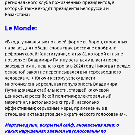
регионального клуба пожизненных президентов, в
который также входят президенты Белоруссии и
Казахстана»,
Le Monde:
«В ходе уникальных по своей форме выборов, скроенных
на заказ для победы слова «да», россияне одобрили
реформу своей Конституции, статья 81 которой отныне
позволяет Владимиру Путину остаться у власти после
завершения нынешнего срока в 2024 году. Никогда прежде
основной закон не переписывался в интересах одного
человека <...> Ключи к этому успеху власти
многочисленны: реальная популярность Владимира
Путина; жажда стабильности, ставшей ключевой
ценностью российской политики; электоральный
маркетинг, настолько же хитрый, насколько
эффективный; серьезные меры, примененные в
отношении стандартов демократического голосования».
Мертвые души, вскрытый сейф, аномальная явка: о
каких нарушениях заявили на голосовании по