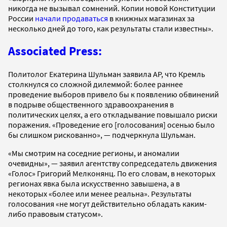
никогда не вызывал сомнений. Копии новой Конституции
России
начали продаваться
в книжных магазинах за
несколько дней до того, как результаты стали известны».
Associated Press:
Политолог Екатерина Шульман заявила AP, что Кремль
столкнулся со сложной дилеммой: более раннее
проведение выборов привело бы к появлению обвинений
в подрыве общественного здравоохранения в
политических целях, а его откладывание повышало риски
поражения. «Проведение его [голосования] осенью было
бы слишком рискованно», — подчеркнула Шульман.
«Мы смотрим на соседние регионы, и аномалии
очевидны», — заявил агентству сопредседатель движения
«Голос» Григорий Мелконянц. По его словам, в некоторых
регионах явка была искусственно завышена, а в
некоторых «более или менее реальна». Результаты
голосования «не могут действительно обладать каким-
либо правовым статусом».