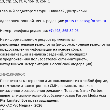
13, стр. 15, эт. 4, пом. X, ком. 1
Главный редактор: Мазурин Николай Дмитриевич
Адрес электронной почты редакции:
press-release@forbes.ru
Номер телефона редакции:
+7 (495) 565-32-06
На информационном ресурсе применяются
рекомендательные технологии (информационные технологии
предоставления информации на основе сбора,
систематизации и анализа сведений, относящихся
к предпочтениям пользователей сети «Интернет»,
находящихся на территории Российской Федерации)
СМИ2
SPARROW
INFOX
Перепечатка материалов и использование их в любой форме,
в том числе и в электронных СМИ, возможны только с
письменного разрешения редакции. Товарный знак Forbes
является исключительной собственностью Forbes Media Asia
Pte. Limited. Все права защищены.
AO «АС Рус Медиа»
·
2026