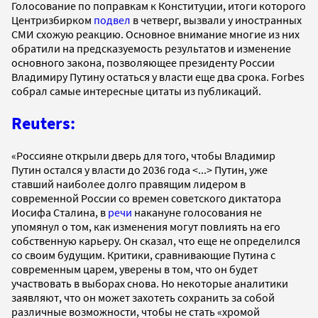
Голосование по поправкам к Конституции, итоги которого
Центризбирком
подвел
в четверг, вызвали у иностранных
СМИ схожую реакцию. Основное внимание многие из них
обратили на предсказуемость результатов и изменение
основного закона, позволяющее президенту России
Владимиру Путину остаться у власти еще два срока. Forbes
собрал самые интересные цитаты из публикаций.
Reuters:
«Россияне открыли дверь для того, чтобы Владимир
Путин остался у власти до 2036 года <...> Путин, уже
ставший наиболее долго правящим лидером в
современной России со времен советского диктатора
Иосифа Сталина, в
речи
накануне голосования не
упомянул о том, как изменения могут повлиять на его
собственную карьеру. Он сказал, что еще не определился
со своим будущим. Критики, сравнивающие Путина с
современным царем, уверены в том, что он будет
участвовать в выборах снова. Но некоторые аналитики
заявляют, что он может захотеть сохранить за собой
различные возможности, чтобы не стать «хромой