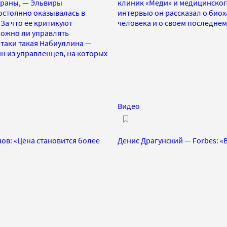
траны, — Эльвиры
клиник «Меди» и медицинского
постоянно оказывалась в
интервью он рассказал о биох
За что ее критикуют
человека и о своем последне
ожно ли управлять
таки такая Набиуллина —
н из управленцев, на которых
Видео
ов: «Цена становится более
Денис Драгунский — Forbes: «