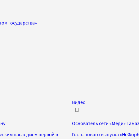
гом государства»
Видео
ину
Основатель сети «Meди» Тамаз
ческим наследием первой в
Гость нового выпуска «НеФорб