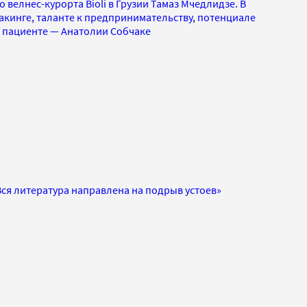
 велнес-курорта Bioli в Грузии Тамаз Мчедлидзе. В
акинге, таланте к предпринимательству, потенциале
м пациенте — Анатолии Собчаке
Вся литература направлена на подрыв устоев»