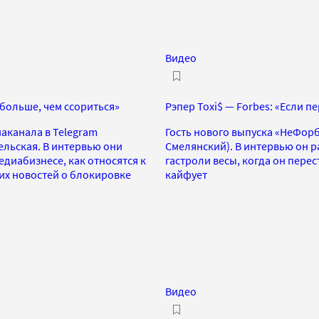
Видео
больше, чем ссориться»
Рэпер Toxi$ — Forbes: «Если п
аканала в Telegram
Гость нового выпуска «НеФорб
ельская. В интервью они
Смелянский). В интервью он ра
медиабизнесе, как относятся к
гастроли весы, когда он пере
их новостей о блокировке
кайфует
Видео