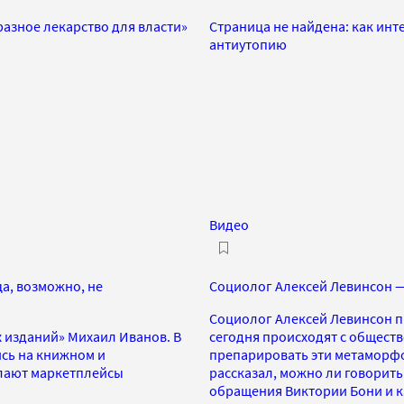
азное лекарство для власти»
Страница не найдена: как ин
антиутопию
Видео
а, возможно, не
Социолог Алексей Левинсон — 
Социолог Алексей Левинсон п
 изданий» Михаил Иванов. В
сегодня происходят с обществ
ись на книжном и
препарировать эти метаморфоз
елают маркетплейсы
рассказал, можно ли говорит
обращения Виктории Бони и к