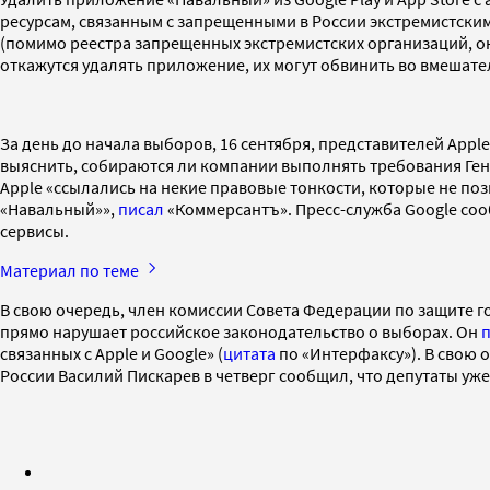
ресурсам, связанным с запрещенными в России экстремистски
(помимо реестра запрещенных экстремистских организаций, он
откажутся удалять приложение, их могут обвинить во вмешател
За день до начала выборов, 16 сентября, представителей Apple
выяснить, собираются ли компании выполнять требования Ген
Apple «ссылались на некие правовые тонкости, которые не по
«Навальный»»,
писал
«Коммерсантъ». Пресс-служба Google соо
сервисы.
Материал по теме
В свою очередь, член комиссии Совета Федерации по защите 
прямо нарушает российское законодательство о выборах. Он
связанных с Apple и Google» (
цитата
по «Интерфаксу»). В свою 
России Василий Пискарев в четверг сообщил, что депутаты уж