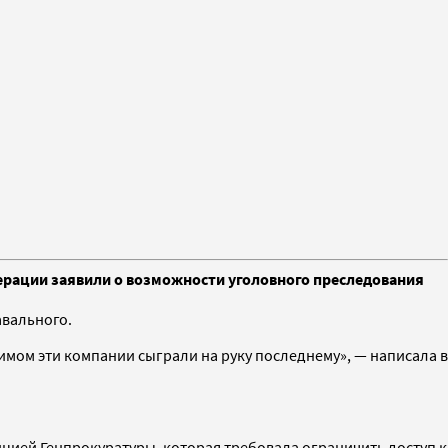
дерации заявили о возможности уголовного преследования
авального.
мом эти компании сыграли на руку последнему», — написала в
ицией Генпрокуратуры, которая требовала ограничить доступ к