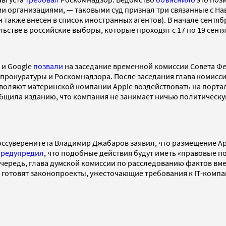
ми организациями, — таковыми суд признал три связанные с 
 также внесен в список иностранных агентов). В начале сентя
ьстве в российские выборы, которые проходят с 17 по 19 сент
 и Google
позвали
на заседание временной комиссии Совета Фе
прокуратуры и Роскомнадзора. После заседания глава комисси
зволяют материнской компании Apple воздействовать на портал
бщила изданию, что компания не занимает ничью политическую 
госсуверенитета Владимир Джабаров заявил, что размещение A
предупредил
, что подобные действия будут иметь «правовые по
очередь, глава думской комиссии по расследованию фактов вм
е готовят законопроекты, ужесточающие требования к IT-компа