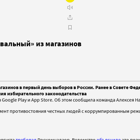
авальный» из магазинов
газинов в первый день выборов в России. Ранее в Совете Фе
ния избирательного законодательства
Google Play и App Store. Об этом сообщила команда Алексея Н
омент противостояния честных людей с коррумпированным режи
августа
требовал
Роскомнадзор. Ведомство
объяснило
это поз