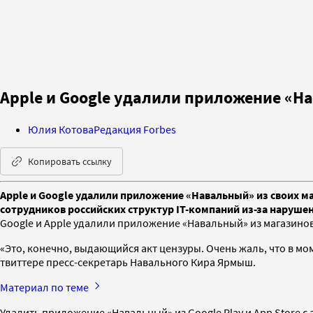
Apple и Google удалили приложение «Н
Юлия Котова
Редакция Forbes
Копировать ссылку
Apple и Google удалили приложение «Навальный» из своих ма
сотрудников российских структур IT-компаний из-за наруше
Google и Apple удалили приложение «Навальный» из магазинов 
«Это, конечно, выдающийся акт цензуры. Очень жаль, что в м
твиттере пресс-секретарь Навального Кира Ярмыш.
Материал по теме
Удалить приложение «Навальный» из Google Play и App Store с 