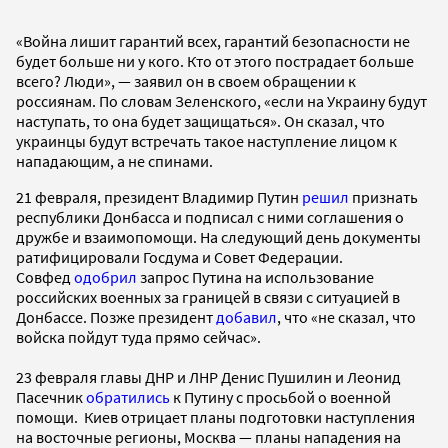
«Война лишит гарантий всех, гарантий безопасности не
будет больше ни у кого. Кто от этого пострадает больше
всего? Люди», — заявил он в своем обращении к
россиянам. По словам Зеленского, «если на Украину будут
наступать, то она будет защищаться». Он сказал, что
украинцы будут встречать такое наступление лицом к
нападающим, а не спинами.
21 февраля, президент Владимир Путин
решил
признать
республики Донбасса и подписал с ними соглашения о
дружбе и взаимопомощи. На следующий день документы
ратифицировали Госдума и Совет Федерации.
Совфед
одобрил
запрос Путина на использование
российских военных за границей в связи с ситуацией в
Донбассе. Позже президент
добавил
, что «не сказал, что
войска пойдут туда прямо сейчас».
23 февраля главы ДНР и ЛНР Денис Пушилин и Леонид
Пасечник
обратились
к Путину с просьбой о военной
помощи. Киев отрицает планы подготовки наступления
на восточные регионы, Москва — планы нападения на