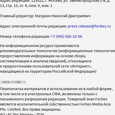
Адрес редакции: 123022, г. Москва, ул. Звенигородская 2-я, д.
13, стр. 15, эт. 4, пом. X, ком. 1
Главный редактор: Мазурин Николай Дмитриевич
Адрес электронной почты редакции:
press-release@forbes.ru
Номер телефона редакции:
+7 (495) 565-32-06
На информационном ресурсе применяются
рекомендательные технологии (информационные технологии
предоставления информации на основе сбора,
систематизации и анализа сведений, относящихся
к предпочтениям пользователей сети «Интернет»,
находящихся на территории Российской Федерации)
СМИ2
SPARROW
INFOX
Перепечатка материалов и использование их в любой форме,
в том числе и в электронных СМИ, возможны только с
письменного разрешения редакции. Товарный знак Forbes
является исключительной собственностью Forbes Media Asia
Pte. Limited. Все права защищены.
AO «АС Рус Медиа»
·
2026