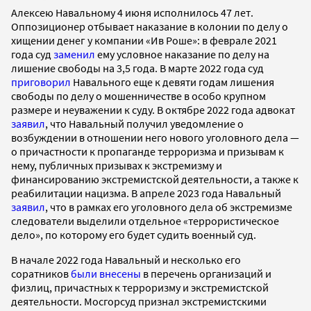
Алексею Навальному 4 июня исполнилось 47 лет.
Оппозиционер отбывает наказание в колонии по делу о
хищении денег у компании «Ив Роше»: в феврале 2021
года суд
заменил
ему условное наказание по делу на
лишение свободы на 3,5 года. В марте 2022 года суд
приговорил
Навального еще к девяти годам лишения
свободы по делу о мошенничестве в особо крупном
размере и неуважении к суду. В октябре 2022 года адвокат
заявил
, что Навальный получил уведомление о
возбуждении в отношении него нового уголовного дела —
о причастности к пропаганде терроризма и призывам к
нему, публичных призывах к экстремизму и
финансированию экстремистской деятельности, а также к
реабилитации нацизма. В апреле 2023 года Навальный
заявил
, что в рамках его уголовного дела об экстремизме
следователи выделили отдельное «террористическое
дело», по которому его будет судить военный суд.
В начале 2022 года Навальный и несколько его
соратников
были внесены
в перечень организаций и
физлиц, причастных к терроризму и экстремистской
деятельности. Мосгорсуд признал экстремистскими