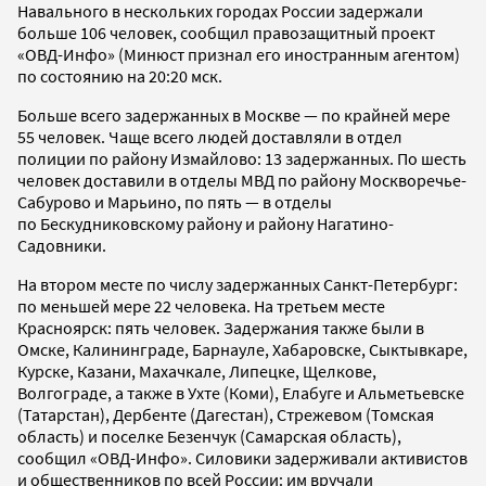
Навального в нескольких городах России задержали
больше 106 человек, сообщил правозащитный проект
«ОВД-Инфо» (Минюст признал его иностранным агентом)
по состоянию на 20:20 мск.
Больше всего задержанных в Москве — по крайней мере
55 человек. Чаще всего людей доставляли в отдел
полиции по району Измайлово: 13 задержанных. По шесть
человек доставили в отделы МВД по району Москворечье-
Сабурово и Марьино, по пять — в отделы
по Бескудниковскому району и району Нагатино-
Садовники.
На втором месте по числу задержанных Санкт-Петербург:
по меньшей мере 22 человека. На третьем месте
Красноярск: пять человек. Задержания также были в
Омске, Калининграде, Барнауле, Хабаровске, Сыктывкаре,
Курске, Казани, Махачкале, Липецке, Щелкове,
Волгограде, а также в Ухте (Коми), Елабуге и Альметьевске
(Татарстан), Дербенте (Дагестан), Стрежевом (Томская
область) и поселке Безенчук (Самарская область),
сообщил «ОВД-Инфо». Силовики задерживали активистов
и общественников по всей России: им вручали