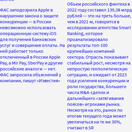
Объем российского финтеха в
ФАС заподозрила Apple в
2022 году составил 139,38 млрд
нарушении закона о защите
рублей — это на треть больше,
конкуренции — в России
чем в 2021-м, говорится в
невозможно использовать
исследовании агентства Smart
операционную систему iOS
Ranking, которое
для получения банковских
проанализировало
услуг и совершения оплаты. На
результаты топ-100
ней работает только
крупнейших компаний
отключенный в России Apple
сектора. Отрасль показывает
Pay, а Mir Pay, SberPay и другие
стабильный рост, несмотря на
российские аналоги — нет.
непростую геополитическую
ФАС запросила объяснений у
ситуацию, и ожидает от 2023
компании, пишут «Известия»
года усиления конкуренции и
роли государства, большего
числа M&A-сделок и
дальнейшего «затягивания
поясов» игроками рынка.
Несмотря на это, рынок по
итогам текущего года может
увеличиться на те же 30%,
считают в SR