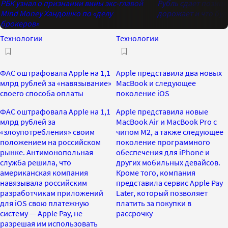
РБК узнал о признании вины экс-главой
Рубль сдает позици
Mind Money Хандошко по «делу
дорожает и что буд
брокеров»
Технологии
Технологии
ФАС оштрафовала Apple на 1,1
Apple представила два новых
млрд рублей за «навязывание»
MacBook и следующее
своего способа оплаты
поколение iOS
ФАС оштрафовала Apple на 1,1
Apple представила новые
млрд рублей за
MacBook Air и MacBook Pro с
«злоупотребления» своим
чипом M2, а также следующее
положением на российском
поколение программного
рынке. Антимонопольная
обеспечения для iPhone и
служба решила, что
других мобильных девайсов.
американская компания
Кроме того, компания
навязывала российским
представила сервис Apple Pay
разработчикам приложений
Later, который позволяет
для iOS свою платежную
платить за покупки в
систему — Apple Pay, не
рассрочку
разрешая им использовать