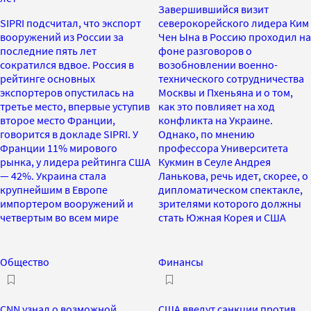
Завершившийся визит
SIPRI подсчитал, что экспорт
северокорейского лидера Ким
вооружений из России за
Чен Ына в Россию проходил на
последние пять лет
фоне разговоров о
сократился вдвое. Россия в
возобновлении военно-
рейтинге основных
технического сотрудничества
экспортеров опустилась на
Москвы и Пхеньяна и о том,
третье место, впервые уступив
как это повлияет на ход
второе место Франции,
конфликта на Украине.
говорится в докладе SIPRI. У
Однако, по мнению
Франции 11% мирового
профессора Университета
рынка, у лидера рейтинга США
Кукмин в Сеуле Андрея
— 42%. Украина стала
Ланькова, речь идет, скорее, о
крупнейшим в Европе
дипломатическом спектакле,
импортером вооружений и
зрителями которого должны
четвертым во всем мире
стать Южная Корея и США
Общество
Финансы
CNN узнал о возможной
США введут санкции против