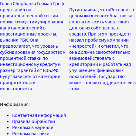
Глава Сбербанка Герман Греф
представил на
Путин заявил, что «Роснано» в
правительственной сессии
целом жизнеспособна, так как
новую схему стимулирования
смогла погасить часть своих
капиталовложений в
долгов из собственных
инвестиционные проекты,
средств. При этом президент
выяснил РБК. Она
назвал проблему компании
предполагает, что уровень
«непростой» и отметил, что
субсидирования государством
она должна самостоятельно
процентной ставки по
взаимодействовать с
инвестиционному кредиту и
кредиторами и работать над
размер гарантий от ВЭБ.РФ
улучшением финансовых
будут зависеть от категории
показателей. Государство
приоритетности
может только поддержать ее в
инвестпроекта
этом
Информация:
Контактная информация
Правила обработки
Реклама в журнале
Реклама на сайте