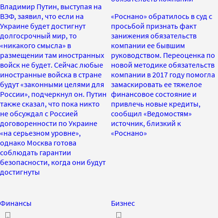
Владимир Путин, выступая на
ВЭФ, заявил, что если на
«Роснано» обратилось в суд с
Украине будет достигнут
просьбой признать факт
долгосрочный мир, то
занижения обязательств
«никакого смысла» в
компании ее бывшим
размещении там иностранных
руководством. Переоценка по
войск не будет. Сейчас любые
новой методике обязательств
иностранные войска в стране
компании в 2017 году помогла
будут «законными целями для
замаскировать ее тяжелое
России», подчеркнул он. Путин
финансовое состояние и
также сказал, что пока никто
привлечь новые кредиты,
не обсуждал с Россией
сообщил «Ведомостям»
договоренности по Украине
источник, близкий к
«на серьезном уровне»,
«Роснано»
однако Москва готова
соблюдать гарантии
безопасности, когда они будут
достигнуты
Финансы
Бизнес