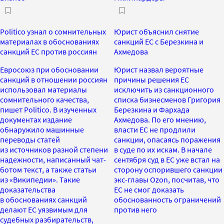
Politico узнал о сомнительных
Юрист объяснил снятие
материалах в обоснованиях
санкций ЕС с Березкина и
санкций ЕС против россиян
Ахмедова
Евросоюз при обосновании
Юрист назвал вероятные
санкций в отношении россиян
причины решения ЕС
использовал материалы
исключить из санкционного
сомнительного качества,
списка бизнесменов Григория
пишет Politico. В изученных
Березкина и Фархада
документах издание
Ахмедова. По его мнению,
обнаружило машинные
власти ЕС не продлили
переводы статей
санкции, опасаясь поражения
из источников разной степени
в суде по их искам. В начале
надежности, написанный чат-
сентября суд в ЕС уже встал на
ботом текст, а также статьи
сторону оспорившего санкции
из «Википедии». Такие
экс-главы Ozon, посчитав, что
доказательства
ЕС не смог доказать
в обоснованиях санкций
обоснованность ограничений
делают ЕС уязвимым для
против него
судебных разбирательств,