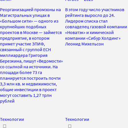
Реорганизацией промзоны на
В этом году число участников
Магистральных улицах в
рейтинга выросло до 24.
«Большом сити» — одного из
Лидером списка стал
крупнейших подобных
совладелец газовой компании
проектов в Москве — займется
«Новатэк» и химической
предприятие, в котором
компании «Сибур Холдинг»
примет участие ЗПИФ,
Леонид Михельсон
связанный с группой ЕСН
миллиардера Григория
Березкина, пишут «Ведомости»
со ссылкой на источники. На
площади более 73 га
планируется построить почти
3,3 млн кв. м недвижимости,
общие инвестиции в проект
могут составить 1,27 трлн
рублей
Технологии
Технологии