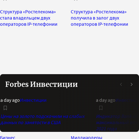
Структура «Ростелекома»
Структура «Ростелекома»
стала владельцем двух
получила в залог двух
операторов IP-телефонии
операторов IP-телефонии
Forbes Инвестиции
a day ago
Инвестиции
a day ago
Инвестиц
Цены на золото подскочили на слабых
Индикатор Bank of 
данных по занятости в США
максимальный опти
2021 года
Бизнес
Миллиардеры