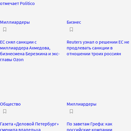
отмечает Politico
Миллиардеры
Бизнес
ЕС снял санкции с
Reuters узнал о решении ЕС не
миллиардера Ахмедова,
продлевать санкции в
бизнесмена Березкина и экс-
отношении троих россиян
главы Ozon
Общество
Миллиардеры
Газета «Деловой Петербург»
По заветам Грефа: как
сменила владельца
российские компании