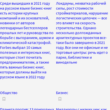
Среди вышедших в 2021 году
Локдауны, нехватка рабочей
на русском языке бизнес-книг
силы, рост стоимости
есть истории крупных
стройматериалов, нарушение
компаний и их основателей,
логистических цепочек — все
новинки от авторов
это влияет на скорость
легендарных бестселлеров
строительства. Однако
прошлых лет и руководства по
несколько долгожданных
борьбе с выгоранием, шумом и
архитектурных проектов все-
климатической катастрофой.
таки было завершено в 2021
Forbes выбрал 10 самых
году. Все они не офисные и не
полезных и интересных книг,
торговые центры: речь идет о
которые стоит почитать
парке, библиотеке и
предпринимателям, а также
винодельне
пять важных бизнес-книг,
которые должны выйти на
русском языке в 2022 году
Общество
Бизнес
Планета против: 13 природных
Миллиарды с низких цен: как