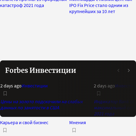
катастроф 2021 года
IPO Fix Price стало одним из
крупнейших за 10 лет
Forbes Инвестиции
2 days ago
Инвестиции
2 days ago
Инвестиц
Цены на золото подскочили на слабых
Индикатор Bank of 
данных по занятости в США
максимальный опти
2021 года
Карьера и свой бизнес
Мнения