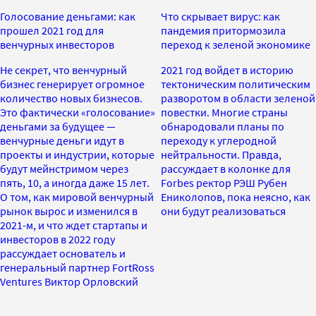
Голосование деньгами: как
Что скрывает вирус: как
прошел 2021 год для
пандемия притормозила
венчурных инвесторов
переход к зеленой экономике
Не секрет, что венчурный
2021 год войдет в историю
бизнес генерирует огромное
тектоническим политическим
количество новых бизнесов.
разворотом в области зеленой
Это фактически «голосование»
повестки. Многие страны
деньгами за будущее —
обнародовали планы по
венчурные деньги идут в
переходу к углеродной
проекты и индустрии, которые
нейтральности. Правда,
будут мейнстримом через
рассуждает в колонке для
пять, 10, а иногда даже 15 лет.
Forbes ректор РЭШ Рубен
О том, как мировой венчурный
Ениколопов, пока неясно, как
рынок вырос и изменился в
они будут реализоваться
2021-м, и что ждет стартапы и
инвесторов в 2022 году
рассуждает основатель и
генеральный партнер FortRoss
Ventures Виктор Орловский