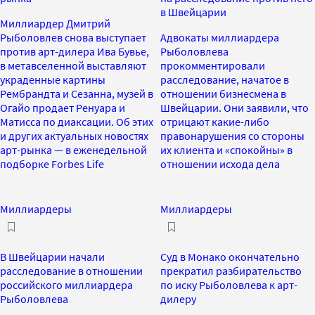
в Швейцарии
Миллиардер Дмитрий
Рыболовлев снова выступает
Адвокаты миллиардера
против арт-дилера Ива Бувье,
Рыболовлева
в метавселенной выставляют
прокомментировали
украденные картины
расследование, начатое в
Рембрандта и Сезанна, музей в
отношении бизнесмена в
Огайо продает Ренуара и
Швейцарии. Они заявили, что
Матисса по диаксации. Об этих
отрицают какие-либо
и других актуальных новостях
правонарушения со стороны
арт-рынка — в еженедельной
их клиента и «спокойны» в
подборке Forbes Life
отношении исхода дела
Миллиардеры
Миллиардеры
В Швейцарии начали
Суд в Монако окончательно
расследование в отношении
прекратил разбирательство
российского миллиардера
по иску Рыболовлева к арт-
Рыболовлева
дилеру