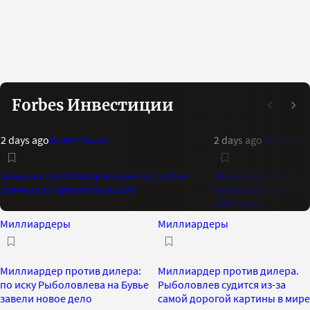
Forbes Инвестиции
2 days ago
Инвестиции
2 days ago
Инвестиц
Цены на золото подскочили на слабых
Индикатор Bank of 
данных по занятости в США
максимальный опти
2021 года
Миллиардеры
Миллиардеры
Миллиардер против дилера:
Миллиардер против дилера.
по иску Рыболовлева на Бувье
Рыболовлев судится из-за
завели новое дело
самой дорогой картины в мире