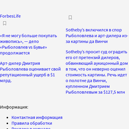
ForbesLife
Sotheby’s включился в спор
«Я не могу больше покупать
Рыболовлева и арт-дилера из-
живопись», — дело
за картины да Винчи
«Рыболовлев vs Бувье»
Sotheby’s просит суд оградить
продолжается
его от претензий дилеров,
Арт-дилер Дмитрия
обвиняющий аукицонный дом
Рыболовлева оценивает свой
в том, что он неверно оценил
репутационный ущерб в $1
стоимость картины. Речь идет
млрд.
о полотне да Винчи,
купленном Дмитрием
Рыболовлевым за $127,5 млн
Информация:
Контактная информация
Правила обработки
Реклама в журнале