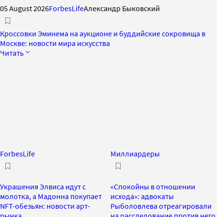
05 August 2026
ForbesLife
Александр Быковский
Кроссовки Эминема на аукционе и буддийские сокровища в
Москве: новости мира искусства
Читать
ForbesLife
Миллиардеры
Украшения Элвиса идут с
«Спокойны в отношении
молотка, а Мадонна покупает
исхода»: адвокаты
NFT-обезьян: новости арт-
Рыболовлева отреагировали
рынка
на расследование против него