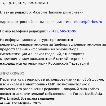
13, стр. 15, эт. 4, пом. X, ком. 1
Главный редактор: Мазурин Николай Дмитриевич
Адрес электронной почты редакции:
press-release@forbes.ru
Номер телефона редакции:
+7 (495) 565-32-06
На информационном ресурсе применяются
рекомендательные технологии (информационные технологии
предоставления информации на основе сбора,
систематизации и анализа сведений, относящихся
к предпочтениям пользователей сети «Интернет»,
находящихся на территории Российской Федерации)
СМИ2
SPARROW
INFOX
Перепечатка материалов и использование их в любой форме,
в том числе и в электронных СМИ, возможны только с
письменного разрешения редакции. Товарный знак Forbes
является исключительной собственностью Forbes Media Asia
Pte. Limited. Все права защищены.
AO «АС Рус Медиа»
·
2026