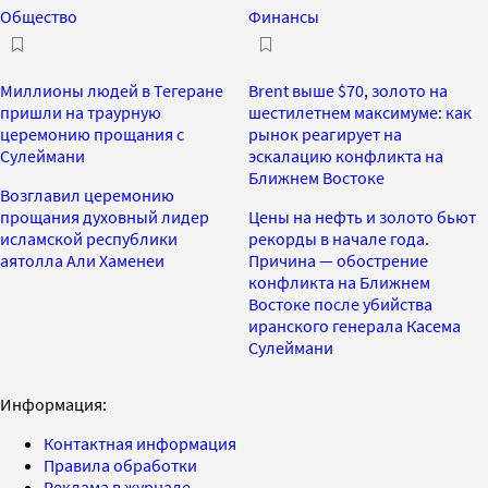
Общество
Финансы
Миллионы людей в Тегеране
Brent выше $70, золото на
пришли на траурную
шестилетнем максимуме: как
церемонию прощания с
рынок реагирует на
Сулеймани
эскалацию конфликта на
Ближнем Востоке
Возглавил церемонию
прощания духовный лидер
Цены на нефть и золото бьют
исламской республики
рекорды в начале года.
аятолла Али Хаменеи
Причина — обострение
конфликта на Ближнем
Востоке после убийства
иранского генерала Касема
Сулеймани
Информация:
Контактная информация
Правила обработки
Реклама в журнале