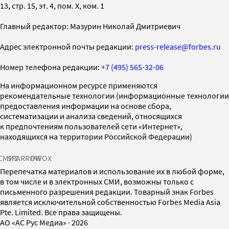
13, стр. 15, эт. 4, пом. X, ком. 1
Главный редактор: Мазурин Николай Дмитриевич
Адрес электронной почты редакции:
press-release@forbes.ru
Номер телефона редакции:
+7 (495) 565-32-06
На информационном ресурсе применяются
рекомендательные технологии (информационные технологии
предоставления информации на основе сбора,
систематизации и анализа сведений, относящихся
к предпочтениям пользователей сети «Интернет»,
находящихся на территории Российской Федерации)
СМИ2
SPARROW
INFOX
Перепечатка материалов и использование их в любой форме,
в том числе и в электронных СМИ, возможны только с
письменного разрешения редакции. Товарный знак Forbes
является исключительной собственностью Forbes Media Asia
Pte. Limited. Все права защищены.
AO «АС Рус Медиа»
·
2026