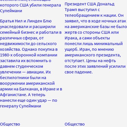
Президент США Дональд
которого США убили генерала
Трамп выступил с
Сулеймани
телеобращением к нации. Он
Братья Нил и Линден Блю
заявил, что в ходе ночных атак
унаследовали и расширили
на американские базы не было
семейный бизнес и работали в
жертв со стороны США или
различных сферах, от
Ирака, а сами объекты
недвижимости до сельского
понесли лишь минимальный
хозяйства. Однако покупка в
ущерб. Иран, по мнению
1980-х оборонной компании
американского президента,
заставила их вспомнить о
отступает. Цены на нефть
давнем студенческом
после этих заявлений усилили
увлечении — авиации. Их
свое падение.
беспилотники были на
вооружении американской
армии на Балканах, в Ираке и в
Афганистане. А теперь
нанесли еще один удар — по
генералу Сулеймани
Общество
Общество