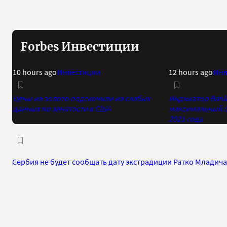
Forbes Инвестиции
10 hours ago
Инвестиции
12 hours ago
Инв
Цены на золото подскочили на слабых
Индикатор Bank 
данных по занятости в США
максимальный о
2021 года
Сербия не будет сообщать дату экстрадиции Ратко Младича 