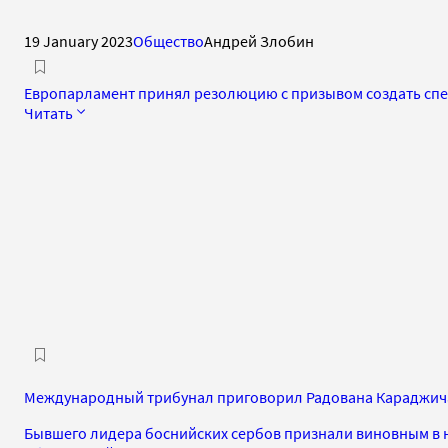
19 January 2023
Общество
Андрей Злобин
Европарламент принял резолюцию с призывом создать спе
Читать
Международный трибунал приговорил Радована Караджича
Бывшего лидера боснийских сербов признали виновным в 