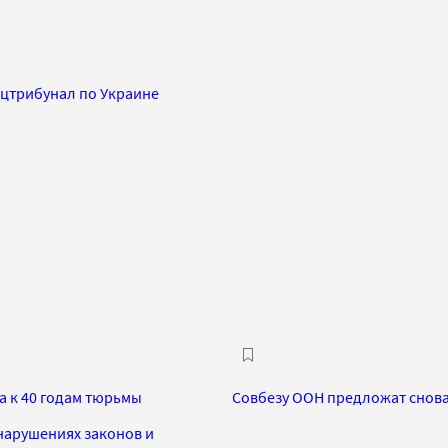
цтрибунал по Украине
 к 40 годам тюрьмы
Совбезу ООН предложат снова
нарушениях законов и