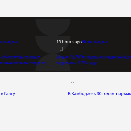
естиции
13 hours ago
Инвестиции
of America показал
Акции Fujifilm пережили крупнейше
птимизм инвесторов с
падение с 1974 года
в Гаагу
В Камбодже к 30 годам тюрьм