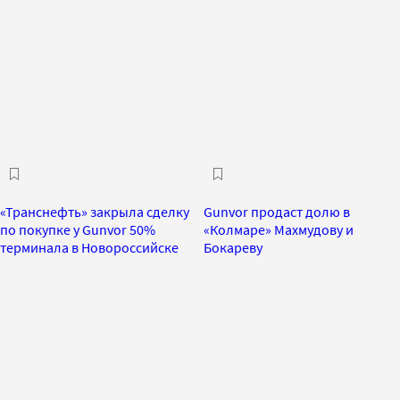
«Транснефть» закрыла сделку
Gunvor продаст долю в
по покупке у Gunvor 50%
«Колмаре» Махмудову и
терминала в Новороссийске
Бокареву