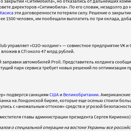
 закрытии «Ситимобила», но отказались от дальнейших коммен
овете директоров «Ситимобила». По его словам, незадолго до
 Хасиса
эти договоренности потеряли силу. Решение о закрытии
ее 1500 человек, им пообещали выплатить по три оклада, доб
Club управляет «О2О-холдинг» — совместное предприятие VK и
, вложив в СП около 47 млрд рублей.
й заправки автомобилей Proil. Представитель холдинга сообщ
тущий парк сервиса требует новых решений по оптимизации пр
ер» подвергся санкциям
США
и
Великобритании
. Американские
ербанка на Лондонской бирже, которые еще осенью стоили боль
кнулись с «аномальным оттоком» средств и угрозой безопасност
аместителя главы администрации президента Сергея Кириенко
алов о специальной операции на востоке Украины все россий