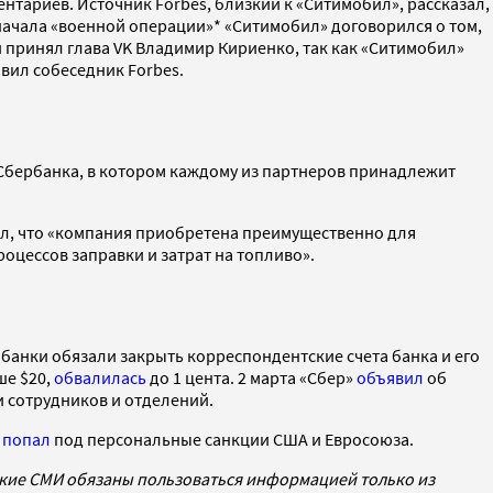
тариев. Источник Forbes, близкий к «Ситимобил», рассказал,
 начала «военной операции»* «Ситимобил» договорился о том,
 принял глава VK Владимир Кириенко, так как «Ситимобил»
авил собеседник Forbes.
 Сбербанка, в котором каждому из партнеров принадлежит
ил, что «компания приобретена преимущественно для
оцессов заправки и затрат на топливо».
 банки обязали закрыть корреспондентские счета банка и его
ше $20,
обвалилась
до 1 цента. 2 марта «Сбер»
объявил
об
и сотрудников и отделений.
)
попал
под персональные санкции США и Евросоюза.
ские СМИ обязаны пользоваться информацией только из