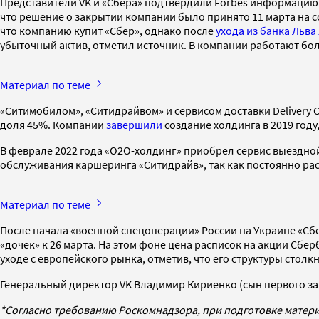
Представители VK и «Сбера» подтвердили Forbes информацию о
что решение о закрытии компании было принято 11 марта на с
что компанию купит «Сбер», однако после
ухода из банка Льва
убыточный актив, отметил источник. В компании работают бол
Материал по теме
«Ситимобилом», «Ситидрайвом» и сервисом доставки Delivery 
доля 45%. Компании
завершили
создание холдинга в 2019 году
В феврале 2022 года «О2О-холдинг» приобрел сервис выездно
обслуживания каршеринга «Ситидрайв», так как постоянно рас
Материал по теме
После начала «военной спецоперации» России на Украине «Сб
«дочек» к 26 марта. На этом фоне цена расписок на акции Сб
уходе с европейского рынка, отметив, что его структуры стол
Генеральный директор VK Владимир Кириенко (сын первого з
*Согласно требованию Роскомнадзора, при подготовке матери