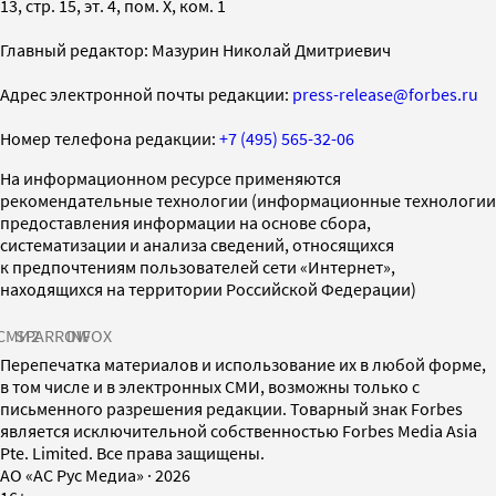
13, стр. 15, эт. 4, пом. X, ком. 1
Главный редактор: Мазурин Николай Дмитриевич
Адрес электронной почты редакции:
press-release@forbes.ru
Номер телефона редакции:
+7 (495) 565-32-06
На информационном ресурсе применяются
рекомендательные технологии (информационные технологии
предоставления информации на основе сбора,
систематизации и анализа сведений, относящихся
к предпочтениям пользователей сети «Интернет»,
находящихся на территории Российской Федерации)
СМИ2
SPARROW
INFOX
Перепечатка материалов и использование их в любой форме,
в том числе и в электронных СМИ, возможны только с
письменного разрешения редакции. Товарный знак Forbes
является исключительной собственностью Forbes Media Asia
Pte. Limited. Все права защищены.
AO «АС Рус Медиа»
·
2026