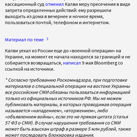
кассационный суд
отменил
Калви меру пресечения в виде
запрета определенных действий: ему разрешили
выходить из дома в вечернее и ночное время,
пользоваться почтой, телефоном и интернетом.
Материал по теме
Калви уехал из России еще до «военной операции» на
Украине, на момент ее начала находился за границей и не
собирается возвращаться,
написал
9 мая Bloomberg со
ссылкой на источники.
* Согласно требованию Роскомнадзора, при подготовке
материалов о специальной операции на востоке Украины
все российские СМИ обязаны пользоваться информацией
только из официальных источников РФ. Мы не можем
публиковать материалы, в которых проводимая операция
называется «нападением», «вторжением», либо
«объявлением войны», если это не прямая цитата (статья
57 ФЗ о СМИ). В случае нарушения требования со СМИ
может быть взыскан штраф в размере 5 млн рублей, также
может последовать блокировка издания.