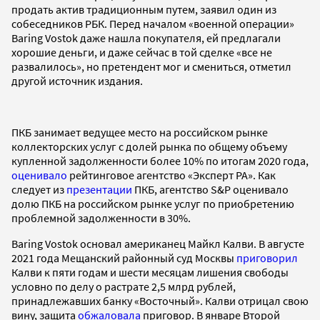
продать актив традиционным путем, заявил один из
собеседников РБК. Перед началом «военной операции»
Baring Vostok даже нашла покупателя, ей предлагали
хорошие деньги, и даже сейчас в той сделке «все не
развалилось», но претендент мог и смениться, отметил
другой источник издания.
ПКБ занимает ведущее место на российском рынке
коллекторских услуг с долей рынка по общему объему
купленной задолженности более 10% по итогам 2020 года,
оценивало
рейтинговое агентство «Эксперт РА». Как
следует из
презентации
ПКБ, агентство S&P оценивало
долю ПКБ на российском рынке услуг по приобретению
проблемной задолженности в 30%.
Baring Vostok основал американец Майкл Калви. В августе
2021 года Мещанский районный суд Москвы
приговорил
Калви к пяти годам и шести месяцам лишения свободы
условно по делу о растрате 2,5 млрд рублей,
принадлежавших банку «Восточный». Калви отрицал свою
вину, защита
обжаловала
приговор. В январе Второй