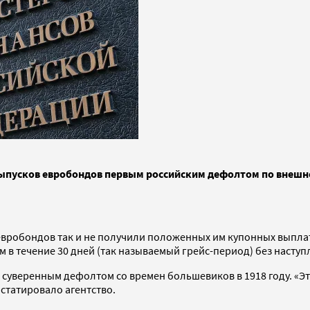
ыпусков евробондов первым российским дефолтом по внешне
евробондов так и не получили положенных им купонных выплат.
м в течение 30 дней (так называемый грейс-период) без насту
суверенным дефолтом со времен большевиков в 1918 году. «Э
нстатировало агентство.