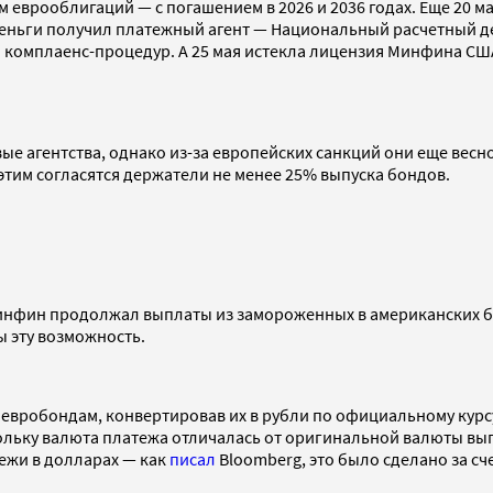
еврооблигаций — с погашением в 2026 и 2036 годах. Еще 20 м
и деньги получил платежный агент — Национальный расчетный д
а комплаенс-процедур. А 25 мая истекла лицензия Минфина С
 агентства, однако из-за европейских санкций они еще весно
этим согласятся держатели не менее 25% выпуска бондов.
инфин продолжал выплаты из замороженных в американских ба
ы эту возможность.
евробондам, конвертировав их в рубли по официальному курсу
ольку валюта платежа отличалась от оригинальной валюты вып
ежи в долларах — как
писал
Bloomberg, это было сделано за с