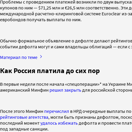
Проблемы с проведением платежей возникли по двум выпускам 
купонов по ним — $71,25 млн и €26,5 млн соответственно. Эт
международной расчетно-клиринговой системе Euroclear из-з
евробондов получать выплаты по ним.
Обычно формальное объявление о дефолте делают рейтинговые
событии дефолта могут и сами владельцы облигаций — если с 
Материал по теме
Как Россия платила до сих пор
В первые недели после начала «спецоперации»* на Украине М
американский Минфин
решил закрыть
для российской сторон
После этого Минфин
перечислил
в НРД очередные выплаты по 
рейтинговые
агентства
, могли быть признаны дефолтом, поск
последний момент
удалось избежать
дефолта и провести плат
под западные санкции.