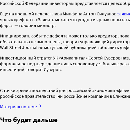
Российской Федерации инвесторам представляется целесообр
Еще на прошлой неделе глава Минфина Антон Силуанов
заяви
ярлык «дефолт». «Заявить можно что угодно и ярлык попытаться
фарс», — говорил министр.
Инициировать событие дефолта может только кредитор, пока 
обязательства не выполнены, говорит управляющий директор Г
Wall Street Journal не могут своей публикацией «объявить деф
Инвестиционный стратег УК «Арикапитал» Сергей Суверов назы
формальное подтверждение лишь спровоцирует больше разговор
инвестиций, говорит Суверов.
С точки зрения последствий для российской экономики эффек
российское правительство, ни российские компании в ближай
Материал по теме
Что будет дальше