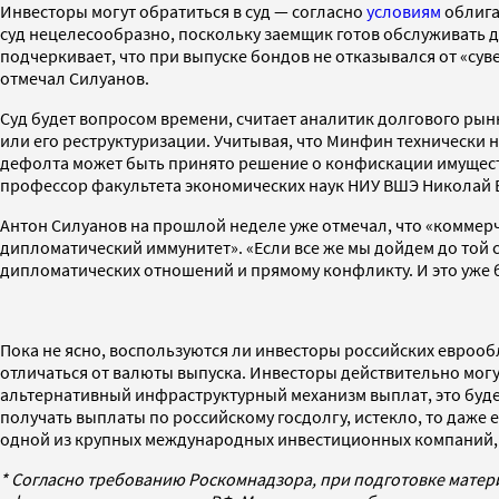
Инвесторы могут обратиться в суд — согласно
условиям
облига
суд нецелесообразно, поскольку заемщик готов обслуживать д
подчеркивает, что при выпуске бондов не отказывался от «суве
отмечал Силуанов.
Суд будет вопросом времени, считает аналитик долгового рын
или его реструктуризации. Учитывая, что Минфин технически н
дефолта может быть принято решение о конфискации имуществ
профессор факультета экономических наук НИУ ВШЭ Николай 
Антон Силуанов на прошлой неделе уже отмечал, что «коммерч
дипломатический иммунитет». «Если все же мы дойдем до той 
дипломатических отношений и прямому конфликту. И это уже 
Пока не ясно, воспользуются ли инвесторы российских евро
отличаться от валюты выпуска. Инвесторы действительно могу
альтернативный инфраструктурный механизм выплат, это буде
получать выплаты по российскому госдолгу, истекло, то даже 
одной из крупных международных инвестиционных компаний, 
* Согласно требованию Роскомнадзора, при подготовке матер