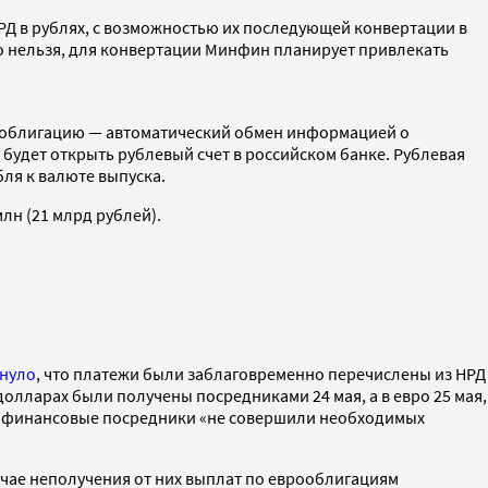
РД в рублях, с возможностью их последующей конвертации в
го нельзя, для конвертации Минфин планирует привлекать
на облигацию — автоматический обмен информацией о
удет открыть рублевый счет в российском банке. Рублевая
бля к валюте выпуска.
лн (21 млрд рублей).
нуло
, что платежи были заблаговременно перечислены из НРД
долларах были получены посредниками 24 мая, а в евро 25 мая,
ые финансовые посредники «не совершили необходимых
чае неполучения от них выплат по еврооблигациям