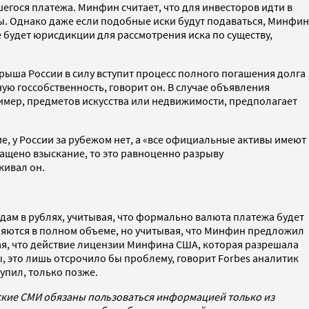
шегося платежа. Минфин считает, что для инвесторов идти в
ты. Однако даже если подобные иски будут подаваться, Минфин
е будет юрисдикции для рассмотрения иска по существу,
рыша России в силу вступит процесс полного погашения долга
ую госсобственность, говорит он. В случае объявления
мер, предметов искусства или недвижимости, предполагает
, у России за рубежом нет, а «все официальные активы имеют
ращено взыскание, то это равноценно разрыву
кивал он.
ам в рублях, учитывая, что формально валюта платежа будет
лняются в полном объеме, но учитывая, что Минфин предложил
вая, что действие лицензии Минфина США, которая разрешала
ы, это лишь отсрочило бы проблему, говорит Forbes аналитик
упил, только позже.
йские СМИ обязаны пользоваться информацией только из