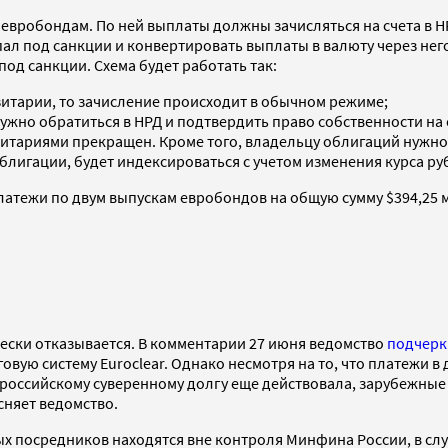
евробондам. По ней выплаты должны зачисляться на счета в Н
опал под санкции и конвертировать выплаты в валюту через не
од санкции. Схема будет работать так:
зитарии, то зачисление происходит в обычном режиме;
нужно обратиться в НРД и подтвердить право собственности 
тариями прекращен. Кроме того, владельцу облигаций нужно б
облигации, будет индексироваться с учетом изменения курса ру
тежи по двум выпускам евробондов на общую сумму $394,25 м
ески отказывается. В комментарии 27 июня ведомство
подчерк
ую систему Euroclear. Однако несмотря на то, что платежи в 
о российскому суверенному долгу еще действовала, зарубежн
сняет ведомство.
х посредников находятся вне контроля Минфина России, в слу