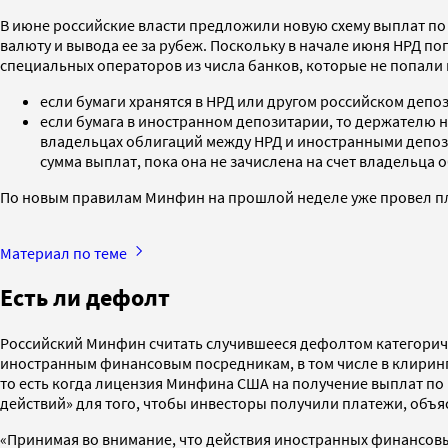
В июне российские власти предложили новую схему выплат по 
валюту и вывода ее за рубеж. Поскольку в начале июня НРД п
специальных операторов из числа банков, которые не попали п
если бумаги хранятся в НРД или другом российском депо
если бумага в иностранном депозитарии, то держателю 
владельцах облигаций между НРД и иностранными депози
сумма выплат, пока она не зачислена на счет владельца 
По новым правилам Минфин на прошлой неделе уже провел пла
Материал по теме
Есть ли дефолт
Российский Минфин считать случившееся дефолтом категорич
иностранным финансовым посредникам, в том числе в клирингов
то есть когда лицензия Минфина США на получение выплат п
действий» для того, чтобы инвесторы получили платежи, объя
«Принимая во внимание, что действия иностранных финансовы