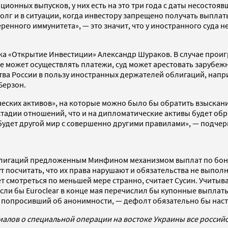
ционных выпусков, у них есть на это три года с даты несостояв
олг и в ситуации, когда инвестору запрещено получать выпла
ренного иммунитета», — это значит, что у иностранного суда н
ка «Открытие Инвестиции» Александр Шураков. В случае проиг
е может осуществлять платежи, суд может арестовать зарубежн
а России в пользу иностранных держателей облигаций, напри
Берзон.
еских активов», на которые можно было бы обратить взыскание
стадии отношений, что и на дипломатические активы будет об
будет другой мир с совершенно другими правилами», — подчер
облигаций предложенным Минфином механизмом выплат по бонд
т посчитать, что их права нарушают и обязательства не выпо
т смотреться по меньшей мере странно, считает Сусин. Учиты
если бы Euroclear в конце мая перечислил бы купонные выплат
попросивший об анонимности, — дефолт обязательно бы наст
иалов о специальной операции на востоке Украины все росси