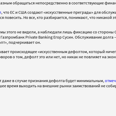
азным обращаться непосредственно в соответствующие финан
л
, что ЕС и США создают «искусственные преграды» для обслуж
 повесить. Но все, кто разбирается, понимают, что никакой эт
мы этого не видели, а наблюдали лишь фиксацию со стороны С
азпромбанк Private Banking Егор Сусин. Обслуживание долга —
олт», подчеркивает он.
вает происходящее «искусственным дефолтом, который ничего 
ов о том, дефолт это или нет, но никак не повлияет на эконо
т даже в случае признания дефолта будет минимальным,
отмеч
шее время выходить на внешние рынки заимствований не соби