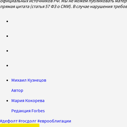
официальных источников РФ. Мы не можем публиковать матери
прямая цитата (статья 57 ФЗ о СМИ). В случае нарушения треб
Михаил Кузнецов
Автор
Мария Кокорева
Редакция Forbes
#
дефолт
#
госдолг
#
еврооблигации