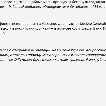
 опасается, что подобные меры приведут к бегству вкладчиков 
ссии — Райффайзенбанке, «Юникредите» и Ситибанке — 264 млрд
фоне «спецоперации» на Украине. Французская Societe General
 доли в российских «дочках» — в их числе Хоум Кредит Банк. 
oup
.
алов о специальной операции на востоке Украины все россий
алы, в которых проводимая операция называется «нападением
ования со СМИ может быть взыскан штраф в размере 5 млн рубл