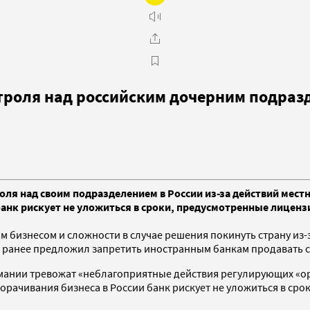
нтроля над российским дочерним подра
оля над своим подразделением в России из-за действий мест
анк рискует не уложиться в сроки, предусмотренные лицен
м бизнесом и сложности в случае решения покинуть страну из
н ранее предложил запретить иностранным банкам продавать с
мании тревожат «неблагоприятные действия регулирующих «орга
ворачивания бизнеса в России банк рискует не уложиться в ср