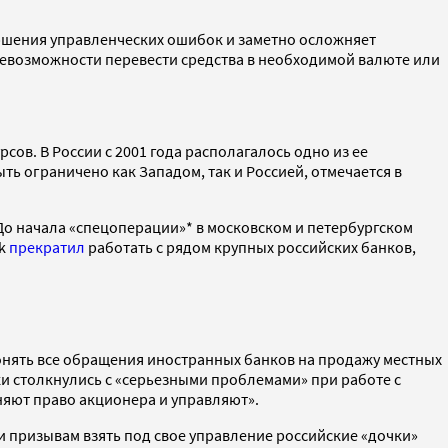
ршения управленческих ошибок и заметно осложняет
 невозможности перевести средства в необходимой валюте или
ов. В России с 2001 года располагалось одно из ее
ь ограничено как Западом, так и Россией, отмечается в
. До начала «спецоперации»* в московском и петербургском
nk
прекратил
работать с рядом крупных российских банков,
онять все обращения иностранных банков на продажу местных
ки столкнулись с «серьезными проблемами» при работе с
аняют право акционера и управляют».
и призывам взять под свое управление российские «дочки»