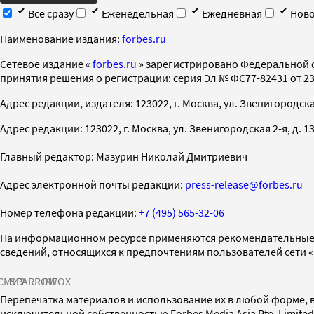
Все сразу
Еженедельная
Ежедневная
Ново
Наименование издания:
forbes.ru
Cетевое издание «
forbes.ru
» зарегистрировано Федеральной 
принятия решения о регистрации: серия Эл № ФС77-82431 от 23 
Адрес редакции, издателя: 123022, г. Москва, ул. Звенигородская 2-
Адрес редакции: 123022, г. Москва, ул. Звенигородская 2-я, д. 13, с
Главный редактор: Мазурин Николай Дмитриевич
Адрес электронной почты редакции:
press-release@forbes.ru
Номер телефона редакции:
+7 (495) 565-32-06
На информационном ресурсе применяются рекомендательные 
сведений, относящихся к предпочтениям пользователей сети 
СМИ2
SPARROW
INFOX
Перепечатка материалов и использование их в любой форме, в
исключительной собственностью Forbes Media Asia Pte. Limite