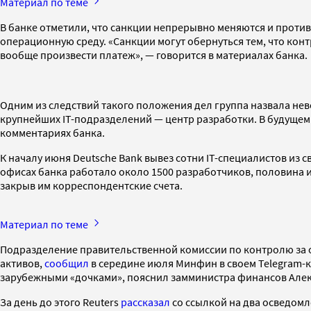
Материал по теме
В банке отметили, что санкции непрерывно меняются и проти
операционную среду. «Санкции могут обернуться тем, что кон
вообще произвести платеж», — говорится в материалах банка.
Одним из следствий такого положения дел группа назвала нев
крупнейших IT-подразделений — центр разработки. В будущем 
комментариях банка.
К началу июня Deutsche Bank вывез сотни IT-специалистов из 
офисах банка работало около 1500 разработчиков, половина из
закрыв им корреспондентские счета.
Материал по теме
Подразделение правительственной комиссии по контролю за 
активов,
сообщил
в середине июля Минфин в своем Telegram-ка
зарубежными «дочками», пояснил замминистра финансов Алекс
За день до этого Reuters
рассказал
со ссылкой на два осведомл