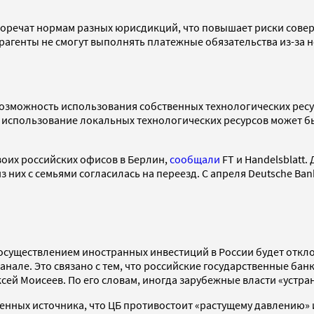
воречат нормам разных юрисдикций, что повышает риски сове
трагенты не смогут выполнять платежные обязательства из-за
озможность использования собственных технологических ресурс
использование локальных технологических ресурсов может быт
своих российских офисов в Берлин,
сообщали
FT и Handelsblatt
 них с семьями согласилась на переезд. С апреля Deutsche Ba
осуществлением иностранных инвестиций в России будет откл
нале. Это связано с тем, что российские государственные бан
ей Моисеев. По его словам, иногда зарубежные власти «устр
енных источника, что ЦБ противостоит «растущему давлению» 