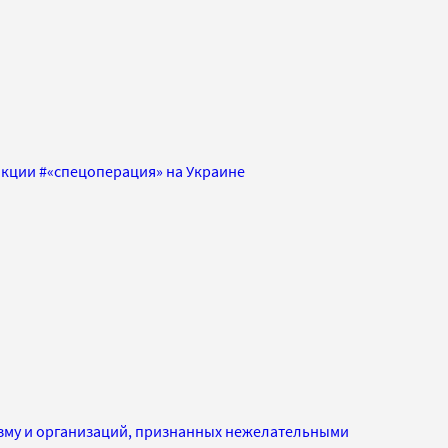
нкции
#
«спецоперация» на Украине
изму и организаций, признанных нежелательными