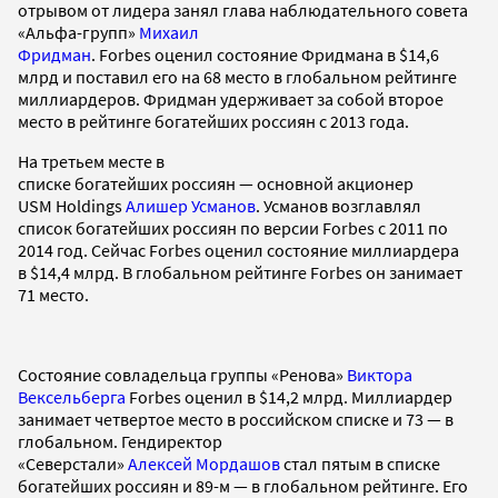
отрывом от лидера занял глава наблюдательного совета
«Альфа-групп»
Михаил
Фридман
. Forbes оценил состояние Фридмана в $14,6
млрд и поставил его на 68 место в глобальном рейтинге
миллиардеров. Фридман удерживает за собой второе
место в рейтинге богатейших россиян с 2013 года.
На третьем месте в
списке богатейших россиян — основной акционер
USM Holdings
Алишер Усманов
. Усманов возглавлял
список богатейших россиян по версии Forbes с 2011 по
2014 год. Сейчас Forbes оценил состояние миллиардера
в $14,4 млрд. В глобальном рейтинге Forbes он занимает
71 место.
Состояние совладельца группы «Ренова»
Виктора
Вексельберга
Forbes оценил в $14,2 млрд. Миллиардер
занимает четвертое место в российском списке и 73 — в
глобальном. Гендиректор
«Северстали»
Алексей Мордашов
стал пятым в списке
богатейших россиян и 89-м — в глобальном рейтинге. Его