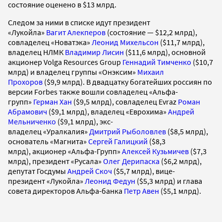
состояние оценено в $13 млрд.
Следом за ними в списке идут президент
«Лукойла»
Вагит Алекперов
(состояние — $12,2 млрд),
совладелец «Новатэка»
Леонид Михельсон
($11,7 млрд),
владелец НЛМК
Владимир Лисин
($11,6 млрд), основной
акционер Volga Resources Group
Геннадий Тимченко
($10,7
млрд) и владелец группы «Онэксим»
Михаил
Прохоров
($9,9 млрд). В двадцатку богатейших россиян по
версии Forbes также вошли совладелец «Альфа-
групп»
Герман Хан
($9,5 млрд), совладелец Evraz
Роман
Абрамович
($9,1 млрд), владелец «Еврохима»
Андрей
Мельниченко
($9,1 млрд), экс-
владелец «Уралкалия»
Дмитрий Рыболовлев
($8,5 млрд),
основатель «Магнита»
Сергей Галицкий
($8,3
млрд), акционер «Альфа-Групп»
Алексей Кузьмичев
($7,3
млрд), президент «Русала»
Олег Дерипаска
($6,2 млрд),
депутат Госдумы
Андрей Скоч
($5,7 млрд), вице-
президент «Лукойла»
Леонид Федун
($5,3 млрд) и глава
совета директоров Альфа-банка
Петр Авен
($5,1 млрд).