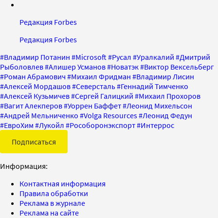
Редакция Forbes
Редакция Forbes
#
Владимир Потанин
#
Microsoft
#
Русал
#
Уралкалий
#
Дмитрий
Рыболовлев
#
Алишер Усманов
#
Новатэк
#
Виктор Вексельберг
#
Роман Абрамович
#
Михаил Фридман
#
Владимир Лисин
#
Алексей Мордашов
#
Северсталь
#
Геннадий Тимченко
#
Алексей Кузьмичев
#
Сергей Галицкий
#
Михаил Прохоров
#
Вагит Алекперов
#
Уоррен Баффет
#
Леонид Михельсон
#
Андрей Мельниченко
#
Volga Resources
#
Леонид Федун
#
ЕвроХим
#
Лукойл
#
Рособоронэкспорт
#
Интеррос
Подписаться
Информация:
Контактная информация
Правила обработки
Реклама в журнале
Реклама на сайте