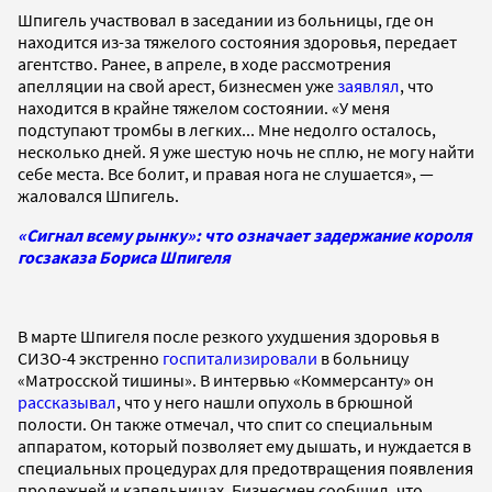
Шпигель участвовал в заседании из больницы, где он
находится из-за тяжелого состояния здоровья, передает
агентство. Ранее, в апреле, в ходе рассмотрения
апелляции на свой арест, бизнесмен уже
заявлял
, что
находится в крайне тяжелом состоянии. «У меня
подступают тромбы в легких... Мне недолго осталось,
несколько дней. Я уже шестую ночь не сплю, не могу найти
себе места. Все болит, и правая нога не слушается», —
жаловался Шпигель.
«Сигнал всему рынку»: что означает задержание короля
госзаказа Бориса Шпигеля
В марте Шпигеля после резкого ухудшения здоровья в
СИЗО-4 экстренно
госпитализировали
в больницу
«Матросской тишины». В интервью «Коммерсанту» он
рассказывал
, что у него нашли опухоль в брюшной
полости. Он также отмечал, что спит со специальным
аппаратом, который позволяет ему дышать, и нуждается в
специальных процедурах для предотвращения появления
пролежней и капельницах. Бизнесмен сообщил, что