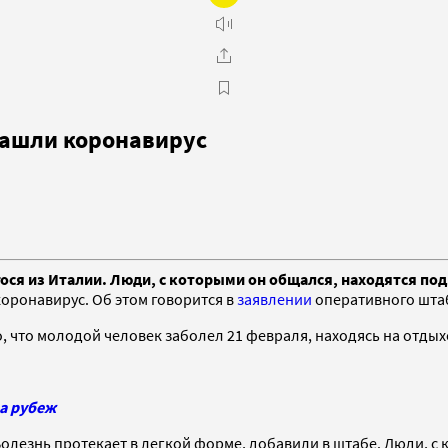
нашли коронавирус
гося из Италии. Люди, с которыми он общался, находятся п
коронавирус. Об этом говорится в
заявлении
оперативного штаб
что молодой человек заболел 21 февраля, находясь на отдыхе
а рубеж
олезнь протекает в легкой форме, добавили в штабе. Люди, 