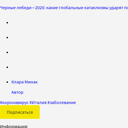
Черные лебеди—2020: какие глобальные катаклизмы ударят по
Клара Минак
Автор
#
коронавирус
#
Италия
#
заболевание
Подписаться
Информация: