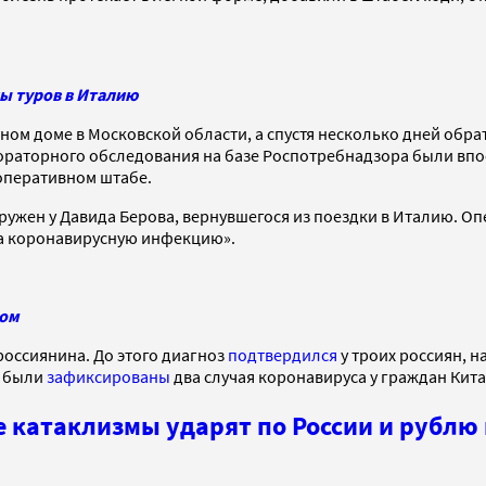
ы туров в Италию
тном доме в Московской области, а спустя несколько дней обр
ораторного обследования на базе Роспотребнадзора были вп
оперативном штабе.
аружен у Давида Берова, вернувшегося из поездки в Италию. О
а коронавирусную инфекцию».
сом
россиянина. До этого диагноз
подтвердился
у троих россиян, н
и были
зафиксированы
два случая коронавируса у граждан Кита
 катаклизмы ударят по России и рублю 