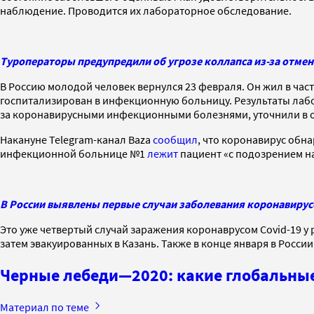
наблюдение. Проводится их лабораторное обследование.
Туроператоры предупредили об угрозе коллапса из-за отмен
В Россию молодой человек вернулся 23 февраля. Он жил в час
госпитализирован в инфекционную больницу. Результаты лаб
за коронавирусными инфекционными болезнями, уточнили в 
Накануне Telegram-канал Baza
сообщил
, что коронавирус обн
инфекционной больнице №1
лежит
пациент «с подозрением н
В России выявлены первые случаи заболевания коронавиру
Это уже четвертый случай заражения коронаврусом Covid-19 у 
затем эвакуированных в Казань. Также в конце января в Росси
Черные лебеди—2020: какие глобальные
Материал по теме