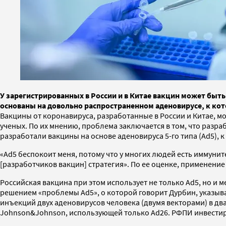
У зарегистрированных в России и в Китае вакцин может быт
основаны на довольно распространенном аденовирусе, к ко
Вакцины от коронавируса, разработанные в России и Китае, м
ученых. По их мнению, проблема заключается в том, что разр
разработали вакцины на основе аденовируса 5-го типа (Ad5), к
«Ad5 беспокоит меня, потому что у многих людей есть иммунит
[разработчиков вакцин] стратегия». По ее оценке, применение 
Российская вакцина при этом использует не только Ad5, но и 
решением «проблемы Ad5», о которой говорит Дурбин, указыв
инъекций двух аденовирусов человека (двумя векторами) в дв
Johnson&Johnson, использующей только Ad26. РФПИ инвестиро