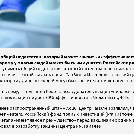
ь общий недостаток, который может снизить их эффективнос
торому у многих людей может быть иммунитет. Российские р
огут иметь общий недостаток, который потенциально снижает 
аботчики — китайская компания CanSino и Исследовательский 
 которому у многих людей могут быть антитела, пишет агентств
ет к нему, — пояснила Reuters исследователь вакцин университ
таких вакцин не даст 70% эффективности: «Может быть, 40% — ч
менее распространенный штамм Ad26. Центр Гамалеи заявлял, чт
ает Reuters. Российский фонд прямых инвестиций (РФПИ) тоже
а этапа «имеет явное преимущество» перед вакцинами с одним 
вал в разработку вакцины Центра им. Гамалеи.