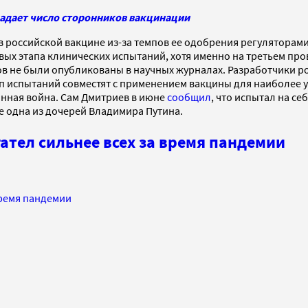
падает число сторонников вакцинации
в российской вакцине из-за темпов ее одобрения регуляторам
ервых этапа клинических испытаний, хотя именно на третьем 
ов не были опубликованы в научных журналах. Разработчики р
тап испытаний совместят с применением вакцины для наиболее
онная война. Сам Дмитриев в июне
сообщил
, что испытал на с
е одна из дочерей Владимира Путина.
ател сильнее всех за время пандемии
время пандемии