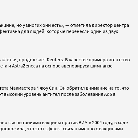
акцине, но у многих они есть», — отметила директор центра
фективна для людей, которые перенесли один из двух
летки, продолжает Reuters. В качестве примера агентство
та и AstraZeneca на основе аденовируса шимпанзе.
ета Макмастера Чжоу Син. Он обратил внимание на то, что
т высокий уровень антител после заболевания Ad5 в
ано с испытаниями вакцины против ВИЧ в 2004 году, в ходе
едположила, что этот эффект связан именно с вакцинами