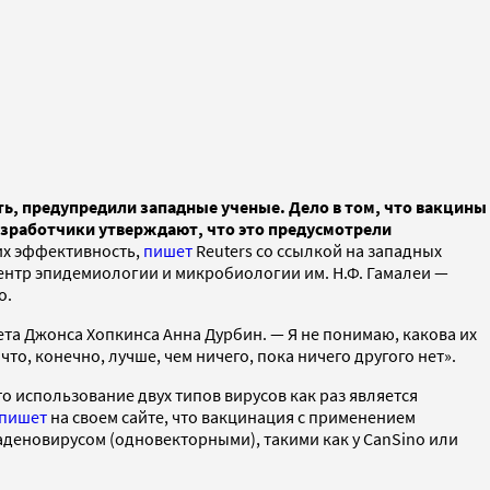
ть, предупредили западные ученые. Дело в том, что вакцины
азработчики утверждают, что это предусмотрели
их эффективность,
пишет
Reuters со ссылкой на западных
центр эпидемиологии и микробиологии им. Н.Ф. Гамалеи —
о.
ета Джонса Хопкинса Анна Дурбин. — Я не понимаю, какова их
то, конечно, лучше, чем ничего, пока ничего другого нет».
о использование двух типов вирусов как раз является
пишет
на своем сайте, что вакцинация с применением
аденовирусом (одновекторными), такими как у CanSino или