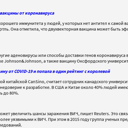
 вакцины от коронавируса
хорошего иммунитета у людей, у которых нет антител к самой в
тль. Она отметила, что двухвекторная вакцина может быть эф
ие аденовирусы или способы доставки генов коронавируса в к
е Johnson&Johnson, а также вакцину Оксфордского университе
ну от COVID-19 и попала в один рейтинг с королевой
й китайской CanSino, считает сотрудник канадского университ
 недоверие к разработке. В США и Китае около 40% людей имею
ь до 80%.
ожет увеличить шансы заражения ВИЧ, пишет Reuters. Это связ
лее уязвимыми к ВИЧ. При этом в 2015 году группа ученых пр
ледований.