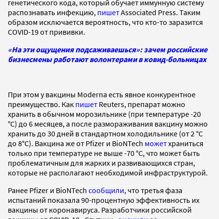
генетического кода, который обучает иммунную систему
распознавать инфекцию,
пишет
Associated Press. Таким
образом исключается вероятность, что кто-то заразится
COVID-19 от прививки.
«На эти ощущения подсаживаешься»: зачем российские
бизнесмены работают волонтерами в ковид-больницах
При этом у вакцины Moderna есть явное конкурентное
преимущество. Как
пишет
Reuters, препарат можно
хранить в обычном морозильнике (при температуре -20
°C) до 6 месяцев, а после размораживания вакцину можно
хранить до 30 дней в стандартном холодильнике (от 2 °C
до 8°C). Вакцина же от Pfizer и BioNTech
может
храниться
только при температуре не выше -70 °C, что может быть
проблематичным для жарких и развивающихся стран,
которые не располагают необходимой инфраструктурой.
Ранее Pfizer и BioNTech
сообщили
, что третья фаза
испытаний показала 90-процентную эффективность их
вакцины от коронавируса. Разработчики российской