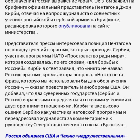
обозначения России выражение «враг». Об этом заявил на
брифинге официальный представитель Пентагона Джон
Кирби, отвечая на вопрос журналиста о совместных
учениях российской и сербской армии на брифинге,
расшифровка которого
опубликована
на сайте
министерства .
Представителя прессы интересовала позиция Пентагона
по поводу «учений с врагом», которые проводит Сербия,
участник программы НАТО «Пространство ради мира»,
которая создавалась, по его словам, «для борьбы с
Россией». Кирби в ответ заявил, что «никто не назвал
Россию врагом», кроме автора вопроса. «Но это не та
фраза, которую мы использовали бы для обозначения
России», — сказал представитель Минобороны США. Он
добавил, что два суверенных государства (Сербия и
Россия) вправе сами определяться со своими учениями и
двусторонними отношениями. Кирби также высоко
оценил Сербию как участника натовской программы и
переадресовал журналиста за комментариями к
руководству Североатлантического союза в Брюсселе.
Россия объявила США и Чехию «недружественными»