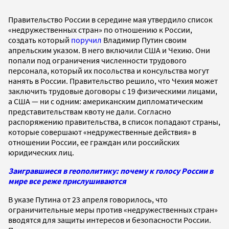
Правительство России в середине мая утвердило список
«недружественных стран» по отношению к России,
создать который
поручил
Владимир Путин своим
апрельским указом. В него включили США и Чехию. Они
попали под ограничения численности трудового
персонала, который их посольства и консульства могут
нанять в России. Правительство решило, что Чехия может
заключить трудовые договоры с 19 физическими лицами,
а США — ни с одним: американским дипломатическим
представительствам квоту не дали. Согласно
распоряжению правительства, в список попадают страны,
которые совершают «недружественные действия» в
отношении России, ее граждан или российских
юридических лиц.
Заигравшиеся в геополитику: почему к голосу России в
мире все реже прислушиваются
В указе Путина от 23 апреля говорилось, что
ограничительные меры против «недружественных стран»
вводятся для защиты интересов и безопасности России.