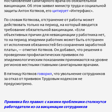
постановление санитарного врача об обязательной
вакцинации. Об этом заявил министр труда и социальной
защиты Антон Котяков, его
цитирует
«Интерфакс».
По словам Котякова, отстранение от работы может
действовать только на период, на который вводится
требование обязательной вакцинации. «Если
объективных причин для невакцинации у работника нет,
то на период эпидемии работник может быть отстранен
от исполнения обязанностей без сохранения заработной
платы», — отметил Котяков. Он добавил, что решения о
проведении профилактических прививок по
эпидемиологическим показаниям принимаются на уровне
регионов местными главными санитарными врачами.
В пятницу Котяков
говорил
, что увольнение сотрудников
за отказ от прививок Трудовым кодексом не
предусмотрено.
Прививка без правил: с какими проблемами столкнутся
работодатели из-за вакцинации сотрудников