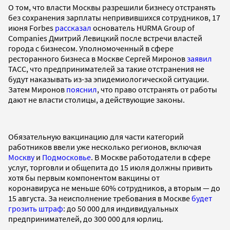
О том, что власти Москвы разрешили бизнесу отстранять
без сохранения зарплаты непривившихся сотрудников, 17
июня Forbes
рассказал
основатель HURMA Group of
Companies Дмитрий Левицкий после встречи властей
города с бизнесом. Уполномоченный в сфере
ресторанного бизнеса в Москве Сергей Миронов
заявил
ТАСС, что предпринимателей за такие отстранения не
будут наказывать из-за эпидемиологической ситуации.
Затем Миронов
пояснил
, что право отстранять от работы
дают не власти столицы, а действующие законы.
Обязательную вакцинацию для части категорий
работников ввели уже несколько регионов, включая
Москву
и
Подмосковье
. В Москве работодатели в сфере
услуг, торговли и общепита до 15 июля должны привить
хотя бы первым компонентом вакцины от
коронавируса не меньше 60% сотрудников, а вторым — до
15 августа. За неисполнение требования в Москве
будет
грозить штраф
: до 50 000 для индивидуальных
предпринимателей, до 300 000 для юрлиц.