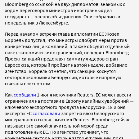
Bloomberg со ссылкой на двух дипломатов, знакомых с
ходом переговоров министров иностранных дел
государств — членов объединения. Они собрались в
понедельник в Люксембурге.
Перед началом встречи глава дипломатии ЕС Жозеп
Боррель допустил, что министры одобрят меры против
конкретных лиц и компаний, а также обсудят отдельный
пакет экономических ограничений, передает Bloomberg.
Проект санкций представят саммиту лидеров стран
Евросоюза, который пройдет на этой неделе, добавило
агентство. Боррель отметил, что санкции коснутся
секторов экономики Белоруссии, которые напрямую
связаны с экспортом.
Как
сообщали
1 июня источники Reuters, ЕС может ввести
ограничения на поставки в Европу калийных удобрений —
ключевого экспортного продукта Белоруссии. 18 июня
эксперты ЕС
согласовали
запрет на ввоз белорусского
минерального сырья, выяснил Reuters. Bloomberg сейчас
называет это самой значительной мерой среди
подготовленных ЕС. Но агентство уточняет, что
конкретные сектора, которые затронут санкции, пока