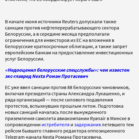
В начале июня источники Reuters допускали также
санкции против нефтеперерабатывающего сектора
Белоруссии, а в середине месяца предполагали
ограничения для инвесторов из ЕС на вложения в
белорусские краткосрочные облигации, а также запрет
европейским банкам на предоставление инвестиционных
услуг Белоруссии.
«Недооценил белорусские спецслужбы»: чем известен
экс-главред Nexta Роман Протасевич
ЕС уже ввел санкции против 88 белорусских чиновников,
включая президента страны Александра Лукашенко, и
ряда организаций — после силового подавления
протестов, вспыхнувших прошлым летом. Подготовка
новых санкций началась после вынужденного
приземления самолета авиакомпании Ryanair в Минске в
сопровождении
истребителя
и
задержания
летевшего тем
рейсом бывшего главного редактора оппозиционного
Telegram-канала Nexta Романа Протасевича.