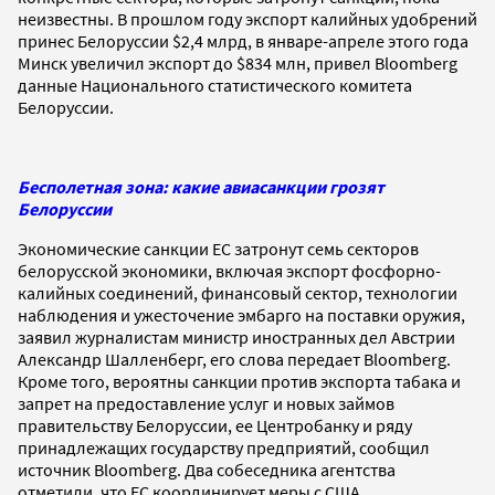
неизвестны. В прошлом году экспорт калийных удобрений
принес Белоруссии $2,4 млрд, в январе-апреле этого года
Минск увеличил экспорт до $834 млн, привел Bloomberg
данные Национального статистического комитета
Белоруссии.
Бесполетная зона: какие авиасанкции грозят
Белоруссии
Экономические санкции ЕС затронут семь секторов
белорусской экономики, включая экспорт фосфорно-
калийных соединений, финансовый сектор, технологии
наблюдения и ужесточение эмбарго на поставки оружия,
заявил журналистам министр иностранных дел Австрии
Александр Шалленберг, его слова передает Bloomberg.
Кроме того, вероятны санкции против экспорта табака и
запрет на предоставление услуг и новых займов
правительству Белоруссии, ее Центробанку и ряду
принадлежащих государству предприятий, сообщил
источник Bloomberg. Два собеседника агентства
отметили, что ЕС координирует меры с США.