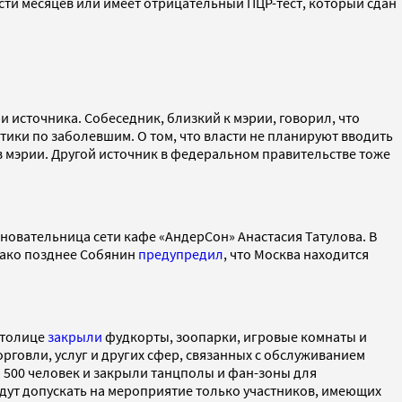
сти месяцев или имеет отрицательный ПЦР-тест, который сдан
и источника. Собеседник, близкий к мэрии, говорил, что
стики по заболевшим. О том, что власти не планируют вводить
 мэрии. Другой источник в федеральном правительстве тоже
новательница сети кафе «АндерСон» Анастасия Татулова. В
нако позднее Собянин
предупредил
, что Москва находится
столице
закрыли
фудкорты, зоопарки, игровые комнаты и
рговли, услуг и других сфер, связанных с обслуживанием
 500 человек и закрыли танцполы и фан-зоны для
удут допускать на мероприятие только участников, имеющих