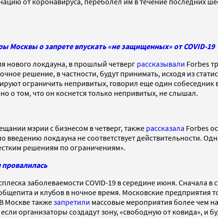
нацию от коронавируса, переболел им в течение последних ше
ры Москвы о запрете впускать «не защищенных» от COVID-19
ия нового локдауна, в прошлый четверг
рассказывали
Forbes тр
очное решение, в частности, будут принимать, исходя из стати
руют ограничить непривитых, говорил еще один собеседник в
но о том, что он коснется только непривитых, не слышал.
ещании мэрии с бизнесом в четверг, также
рассказала
Forbes ос
по введению локдауна не соответствует действительности. Од
естким решениям по ограничениям».
и провалилась
сплеска заболеваемости COVID-19 в середине июня. Сначала в 
бщепита и клубов в ночное время. Московские предприятия то
В Москве также
запретили
массовые мероприятия более чем на
если организаторы создадут зону, «свободную от ковида», и б