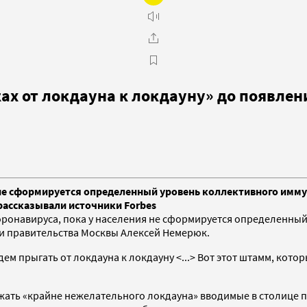
х от локдауна к локдауну» до появлен
а не сформируется определенный уровень коллективного имм
рассказывали источники Forbes
оронавируса, пока у населения не сформируется определенный
 и правительства Москвы Алексей Немерюк.
дем прыгать от локдауна к локдауну <...> Вот этот штамм, кот
ать «крайне нежелательного локдауна» вводимые в столице 