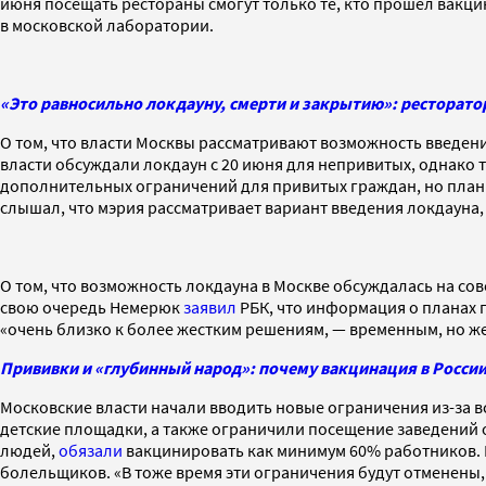
июня посещать рестораны смогут только те, кто прошел вакци
в московской лаборатории.
«Это равносильно локдауну, смерти и закрытию»: ресторато
О том, что власти Москвы рассматривают возможность введен
власти обсуждали локдаун с 20 июня для непривитых, однако т
дополнительных ограничений для привитых граждан, но плани
слышал, что мэрия рассматривает вариант введения локдауна, 
О том, что возможность локдауна в Москве обсуждалась на сов
свою очередь Немерюк
заявил
РБК, что информация о планах 
«очень близко к более жестким решениям, — временным, но ж
Прививки и «глубинный народ»: почему вакцинация в Росси
Московские власти начали вводить новые ограничения из-за в
детские площадки, а также ограничили посещение заведений о
людей,
обязали
вакцинировать как минимум 60% работников. 
болельщиков. «В тоже время эти ограничения будут отменены, 