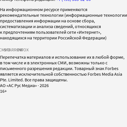
На информационном ресурсе применяются
рекомендательные технологии (информационные технологии
предоставления информации на основе сбора,
систематизации и анализа сведений, относящихся
к предпочтениям пользователей сети «Интернет»,
находящихся на территории Российской Федерации)
СМИ2
SPARROW
INFOX
Перепечатка материалов и использование их в любой форме,
в том числе и в электронных СМИ, возможны только с
письменного разрешения редакции. Товарный знак Forbes
является исключительной собственностью Forbes Media Asia
Pte. Limited. Все права защищены.
AO «АС Рус Медиа»
·
2026
16+