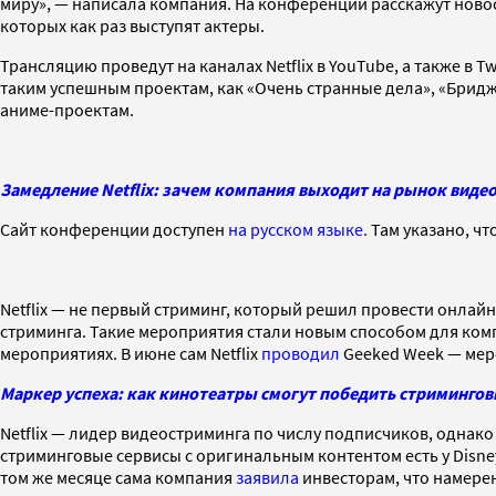
миру», — написала компания. На конференции расскажут новос
которых как раз выступят актеры.
Трансляцию проведут на каналах Netflix в YouTube, а также в T
таким успешным проектам, как «Очень странные дела», «Брид
аниме-проектам.
Замедление Netflix: зачем компания выходит на рынок виде
Сайт конференции доступен
на русском языке.
Там указано, чт
Netflix — не первый стриминг, который решил провести онла
стриминга. Такие мероприятия стали новым способом для ко
мероприятиях. В июне сам Netflix
проводил
Geeked Week — мер
Маркер успеха: как кинотеатры смогут победить стримингов
Netflix — лидер видеостриминга по числу подписчиков, однако 
стриминговые сервисы с оригинальным контентом есть у Disney
том же месяце сама компания
заявила
инвесторам, что намерен