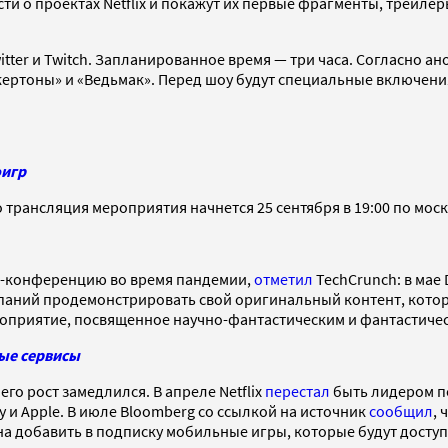
ти о проектах Netflix и покажут их первые фрагменты, трейле
witter и Twitch. Запланированное время — три часа. Согласно ан
жертоны» и «Ведьмак». Перед шоу будут специальные включени
оигр
о трансляция мероприятия начнется 25 сентября в 19:00 по мос
йн-конференцию во время пандемии,
отметил
TechCrunch: в мае
мпаний продемонстрировать свой оригинальный контент, кото
оприятие, посвященное научно-фантастическим и фантастиче
ые сервисы
его рост замедлился. В апреле Netflix
перестал
быть лидером по
 и Apple. В июле Bloomberg со ссылкой на источник
сообщил
, 
а добавить в подписку мобильные игры, которые будут доступ