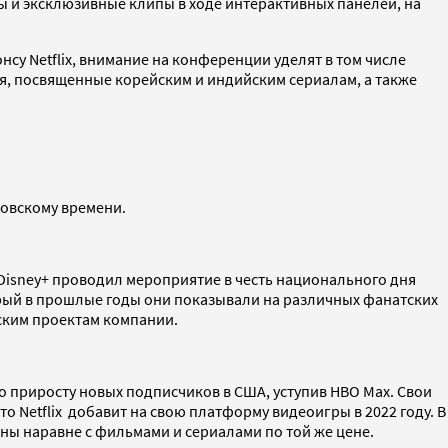
ры и эксклюзивные клипы в ходе интерактивных панелей, на
онсу Netflix, внимание на конференции уделят в том числе
я, посвященные корейским и индийским сериалам, а также
ковскому времени.
 Disney+ проводил мероприятие в честь национального дня
рый в прошлые годы они показывали на различных фанатских
ским проектам компании.
 приросту новых подписчиков в США, уступив HBO Max. Свои
что Netflix добавит на свою платформу видеоигры в 2022 году. В
ны наравне с фильмами и сериалами по той же цене.