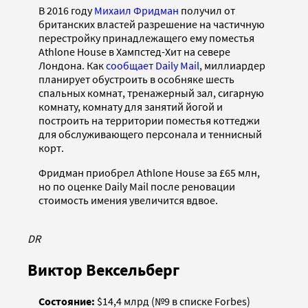
В 2016 году
Михаил Фридман
получил от
британских властей разрешение на частичную
перестройку принадлежащего ему поместья
Athlone House в Хампстед-Хит на севере
Лондона. Как
сообщает Daily Mail
, миллиардер
планирует обустроить в особняке шесть
спальных комнат, тренажерный зал, сигарную
комнату, комнату для занятий йогой и
построить на территории поместья коттеджи
для обслуживающего персонала и теннисный
корт.
Фридман приобрел Athlone House за £65 млн,
но по оценке Daily Mail после реновации
стоимость имения увеличится вдвое.
DR
Виктор Вексельберг
Состояние:
$14,4 млрд (№9 в списке Forbes)