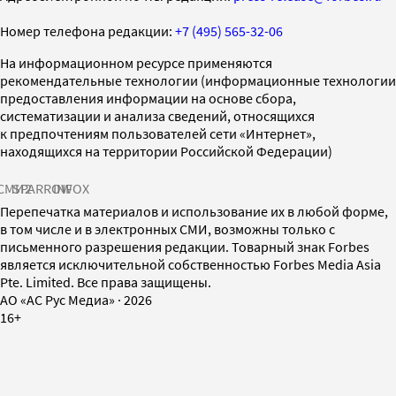
Номер телефона редакции:
+7 (495) 565-32-06
На информационном ресурсе применяются
рекомендательные технологии (информационные технологии
предоставления информации на основе сбора,
систематизации и анализа сведений, относящихся
к предпочтениям пользователей сети «Интернет»,
находящихся на территории Российской Федерации)
СМИ2
SPARROW
INFOX
Перепечатка материалов и использование их в любой форме,
в том числе и в электронных СМИ, возможны только с
письменного разрешения редакции. Товарный знак Forbes
является исключительной собственностью Forbes Media Asia
Pte. Limited. Все права защищены.
AO «АС Рус Медиа»
·
2026
16+