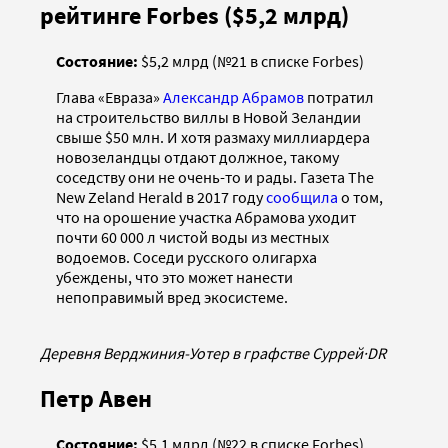
рейтинге Forbes ($5,2 млрд)
Состояние:
$5,2 млрд (№21 в списке Forbes)
Глава «Евраза»
Александр Абрамов
потратил
на строительство виллы в Новой Зеландии
свыше $50 млн. И хотя размаху миллиардера
новозеландцы отдают должное, такому
соседству они не очень-то и рады. Газета The
New Zeland Herald в 2017 году
сообщила
о том,
что на орошение участка Абрамова уходит
почти 60 000 л чистой воды из местных
водоемов. Соседи русского олигарха
убеждены, что это может нанести
непоправимый вред экосистеме.
Деревня Верджиния-Уотер в графстве Суррей
·
DR
Петр Авен
Состояние:
$5,1 млрд (№22 в списке Forbes)