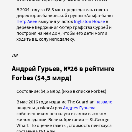
В 2004 году за £8,5 млн председатель совета
директоров банковской группы «Альфа-банк»
Петр Авен
выкупил участок
Ingliston House
в
деревне Верджиния-Уотер графства Суррей и
построил на нем дом, чтобы его дети могли
ходить в школу неподалеку.
DR
Андрей Гурьев, №26 в рейтинге
Forbes ($4,5 млрд)
Состояние: $4,5 млрд (№26 в списке Forbes)
В мае 2016 года издание The Guardian
назвало
владельца «ФосАгро»
Андрея Гурьева
собственником пентхауса в самом высоком
жилом здании Великобритании — St.George
Wharf. По оценке газеты, стоимость пентхауса
составила £51 млн.