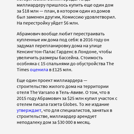
миллиардеру пришлось купить еще один дом
за $18 млн — план, в котором один из домов
был заменен другим, Комиссию удовлетворил.
На перестройку уйдет $6 млн.
Абрамович вообще любит перестраивать
купленные им дома под себя: в 2016 году он
задумал перепланировку дома на улице
Кенсингтон-Палас Гарденс в Лондоне, чтобы
увеличить размеры бассейна. Стоимость
особняка с 15 спальнями до обустройства The
Times
оценила
в £125 млн.
Еще один проект миллиардера —
строительство жилого дома на территории
отеля The Varsano в Тель-Авиве. О том, что в
2015 году Абрамович за $25 млн купил участок с
отелем писала газета Globes. То же издание
утверждает
, что для специалистов, занятых в
строительстве, миллиардер арендует
неподалеку дом за $30 000 в месяц.