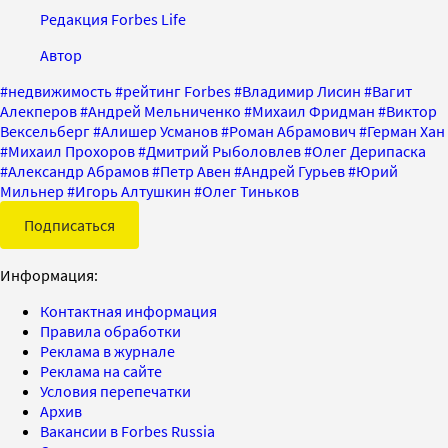
Редакция Forbes Life
Автор
#
недвижимость
#
рейтинг Forbes
#
Владимир Лисин
#
Вагит
Алекперов
#
Андрей Мельниченко
#
Михаил Фридман
#
Виктор
Вексельберг
#
Алишер Усманов
#
Роман Абрамович
#
Герман Хан
#
Михаил Прохоров
#
Дмитрий Рыболовлев
#
Олег Дерипаска
#
Александр Абрамов
#
Петр Авен
#
Андрей Гурьев
#
Юрий
Мильнер
#
Игорь Алтушкин
#
Олег Тиньков
Подписаться
Информация:
Контактная информация
Правила обработки
Реклама в журнале
Реклама на сайте
Условия перепечатки
Архив
Вакансии в Forbes Russia