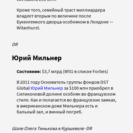
Кроме того, семейный траст миллиардера
владеет вторым по величине после
Букенгемкого дворца особняком в Лондоне —
Witanhurst.
DR
Юрий Мильнер
Состояние:
$3,7 млрд (№31 в списке Forbes)
В 2011 году Основатель группы фондов DST
Global
Юрий Мильнер
за $100 млн приобрел в
Силиконовой долине особняк во французском
стиле. Как и полагается во французских замках,
в американском доме Мильнера есть и
бальный зал, и винный погреб.
Шале Олега Тинькова в Куршевеле
·
DR