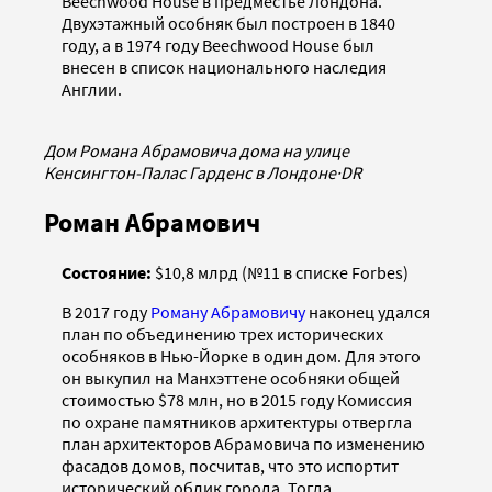
Beechwood House в предместье Лондона.
Двухэтажный особняк был построен в 1840
году, а в 1974 году Beechwood House был
внесен в список национального наследия
Англии.
Дом Романа Абрамовича дома на улице
Кенсингтон-Палас Гарденс в Лондоне
·
DR
Роман Абрамович
Состояние:
$10,8 млрд (№11 в списке Forbes)
В 2017 году
Роману Абрамовичу
наконец удался
план по объединению трех исторических
особняков в Нью-Йорке в один дом. Для этого
он выкупил на Манхэттене особняки общей
стоимостью $78 млн, но в 2015 году Комиссия
по охране памятников архитектуры отвергла
план архитекторов Абрамовича по изменению
фасадов домов, посчитав, что это испортит
исторический облик города. Тогда