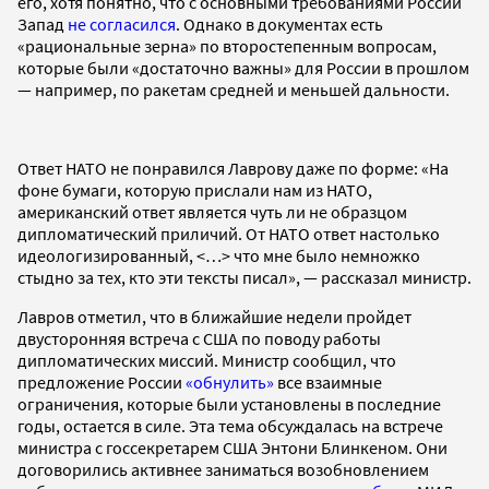
его, хотя понятно, что с основными требованиями России
Запад
не согласился
. Однако в документах есть
«рациональные зерна» по второстепенным вопросам,
которые были «достаточно важны» для России в прошлом
— например, по ракетам средней и меньшей дальности.
Ответ НАТО не понравился Лаврову даже по форме: «На
фоне бумаги, которую прислали нам из НАТО,
американский ответ является чуть ли не образцом
дипломатический приличий. От НАТО ответ настолько
идеологизированный, <…> что мне было немножко
стыдно за тех, кто эти тексты писал», — рассказал министр.
Лавров отметил, что в ближайшие недели пройдет
двусторонняя встреча с США по поводу работы
дипломатических миссий. Министр сообщил, что
предложение России
«обнулить»
все взаимные
ограничения, которые были установлены в последние
годы, остается в силе. Эта тема обсуждалась на встрече
министра с госсекретарем США Энтони Блинкеном. Они
договорились активнее заниматься возобновлением