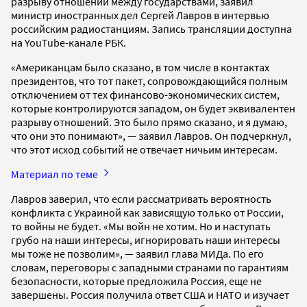
разрыву отношений между государствами, заявил
министр иностранных дел Сергей Лавров в интервью
российским радиостанциям. Запись трансляции доступна
на YouTube-канале РБК.
«Американцам было сказано, в том числе в контактах
президентов, что тот пакет, сопровождающийся полным
отключением от тех финансово-экономических систем,
которые контролируются западом, он будет эквивалентен
разрыву отношений. Это было прямо сказано, и я думаю,
что они это понимают», — заявил Лавров. Он подчеркнул,
что этот исход событий не отвечает ничьим интересам.
Материал по теме
Лавров заверил, что если рассматривать вероятность
конфликта с Украиной как зависящую только от России,
то войны не будет. «Мы войн не хотим. Но и наступать
грубо на наши интересы, игнорировать наши интересы
мы тоже не позволим», — заявил глава МИДа. По его
словам, переговоры с западными странами по гарантиям
безопасности, которые предложила Россия, еще не
завершены. Россия получила ответ США и НАТО и изучает