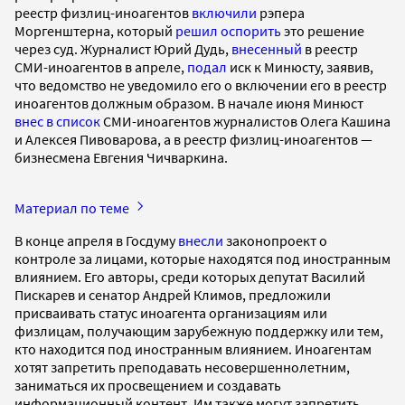
реестр физлиц-иноагентов
включили
рэпера
Моргенштерна, который
решил оспорить
это решение
через суд. Журналист Юрий Дудь,
внесенный
в реестр
СМИ-иноагентов в апреле,
подал
иск к Минюсту, заявив,
что ведомство не уведомило его о включении его в реестр
иноагентов должным образом. В начале июня Минюст
внес в список
СМИ-иноагентов журналистов Олега Кашина
и Алексея Пивоварова, а в реестр физлиц-иноагентов —
бизнесмена Евгения Чичваркина.
Материал по теме
В конце апреля в Госдуму
внесли
законопроект о
контроле за лицами, которые находятся под иностранным
влиянием. Его авторы, среди которых депутат Василий
Пискарев и сенатор Андрей Климов, предложили
присваивать статус иноагента организациям или
физлицам, получающим зарубежную поддержку или тем,
кто находится под иностранным влиянием. Иноагентам
хотят запретить преподавать несовершеннолетним,
заниматься их просвещением и создавать
информационный контент. Им также могут запретить