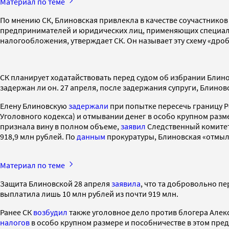
Материал по теме
По мнению СК, Блиновская привлекла в качестве соучастнико
предпринимателей и юридических лиц, применяющих специаль
налогообложения, утверждает СК. Он называет эту схему «дро
СК планирует ходатайствовать перед судом об избрании Блино
задержан ли он. 27 апреля, после задержания супруги, Блинов
Елену Блиновскую
задержали
при попытке пересечь границу Р
Уголовного кодекса) и отмывании денег в особо крупном размере
признала вину в полном объеме,
заявил
Следственный комитет.
918,9 млн рублей. По
данным
прокуратуры, Блиновская «отмыла
Материал по теме
Защита Блиновской 28 апреля
заявила
, что та добровольно п
выплатила лишь 10 млн рублей из почти 919 млн.
Ранее СК
возбудил
также уголовное дело против блогера Алекс
налогов
в особо крупном размере и пособничестве в этом пред