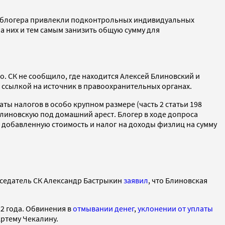
ки блогера привлекли подконтрольных индивидуальных
 них и тем самым занизить общую сумму для
. СК не сообщило, где находится Алексей Блиновский и
 ссылкой на источник в правоохранительных органах.
аты налогов в особо крупном размере (часть 2 статьи 198
линовскую под домашний арест. Блогер в ходе допроса
на добавленную стоимость и налог на доходы физлиц на сумму
едседатель СК Александр Бастрыкин
заявил
, что Блиновская
2 года. Обвинения в
отмывании денег
,
уклонении от уплаты
Артему Чекалину.