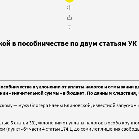
ой в пособничестве по двум статьям УК
особничестве в уклонении от уплаты налогов и отмывании д
нии «значительной суммы» в бюджет. По данным следствия, б
ому — мужу блогера Елены Блиновской, известной запуском «
ью 5 статьи 33), уклонении от уплаты налогов в особо крупном 
(пункт «б» части 4 статьи 174.1, до семи лет лишения свободы