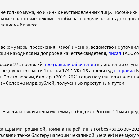
в не только мужа, но и «иных неустановленных лиц». Пособни
ные налоговые режимы, чтобы распределить часть доходов на
блением» бизнеса.
вскому меры пресечения. Какой именно, ведомство не уточнило
ский находился на допросе в качестве свидетеля,
писал
ТАСС со
оссии 27 апреля. Ей
предъявили обвинения
в уклонении от упл
 (пункт «б» части 4 статьи 174.1 УК). 28 апреля суд
отправил
Б
 По его версии, блогер в 2019–2021 годах не уплатила налог 
» более 43 млрд рублей, полученных преступным путем.
еречислила «значительную сумму» в бюджет России. 14 мая пр
андры Митрошиной, номинанта рейтинга Forbes «30 до 30» 202
ъявили также блогеру Валерии Чекалиной (Лерчек) и ее мужу 