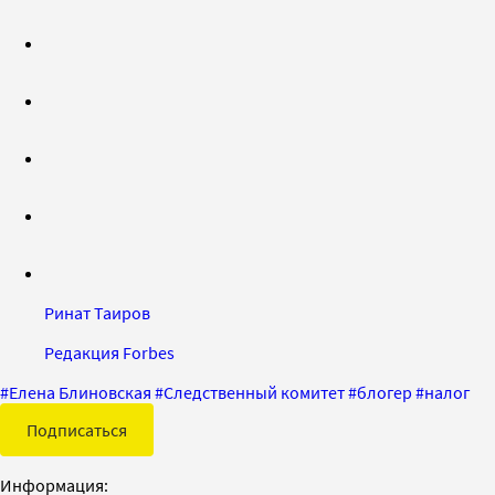
Ринат Таиров
Редакция Forbes
#
Елена Блиновская
#
Следственный комитет
#
блогер
#
налог
Подписаться
Информация: