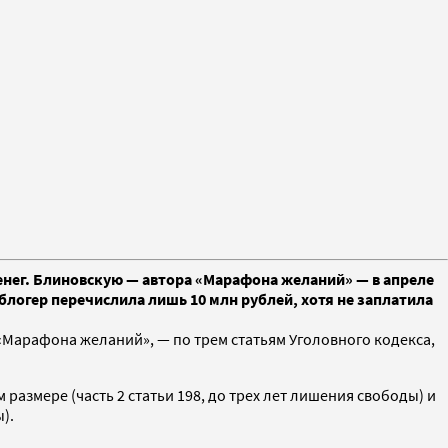
енег. Блиновскую — автора «Марафона желаний» — в апреле
логер перечислила лишь 10 млн рублей, хотя не заплатила
Марафона желаний», — по трем статьям Уголовного кодекса,
размере (часть 2 статьи 198, до трех лет лишения свободы) и
).