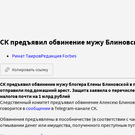
СК предъявил обвинение мужу Блиновск
Ринат Таиров
Редакция Forbes
Копировать ссылку
СК предъявил обвинение мужу блогера Елены Блиновской в п
отправили под домашний арест. Защита заявила о перечисле
налогов почти на 1 млрд рублей
Следственный комитет предъявил обвинение Алексею Блиновск
говорится в
сообщении
в Telegram-канале СК.
Обвинения предъявлены в пособничестве (в соответствии с част
отмывании денег или имущества, полученного преступным путем 