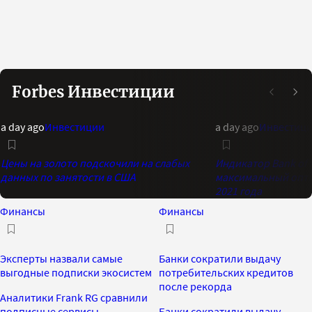
Forbes Инвестиции
a day ago
Инвестиции
a day ago
Инвестиц
Цены на золото подскочили на слабых
Индикатор Bank of 
данных по занятости в США
максимальный опти
2021 года
Финансы
Финансы
Эксперты назвали самые
Банки сократили выдачу
выгодные подписки экосистем
потребительских кредитов
после рекорда
Аналитики Frank RG сравнили
подписные сервисы,
Банки сократили выдачу