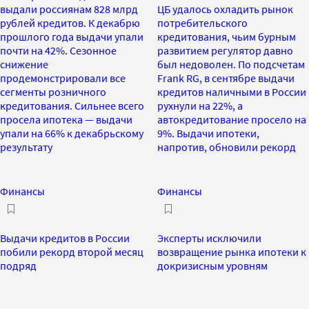
выдали россиянам 828 млрд
ЦБ удалось охладить рынок
рублей кредитов. К декабрю
потребительского
прошлого года выдачи упали
кредитования, чьим бурным
почти на 42%. Сезонное
развитием регулятор давно
снижение
был недоволен. По подсчетам
продемонстрировали все
Frank RG, в сентябре выдачи
сегменты розничного
кредитов наличными в России
кредитования. Сильнее всего
рухнули на 22%, а
просела ипотека — выдачи
автокредитование просело на
упали на 66% к декабрьскому
9%. Выдачи ипотеки,
результату
напротив, обновили рекорд
Финансы
Финансы
Выдачи кредитов в России
Эксперты исключили
побили рекорд второй месяц
возвращение рынка ипотеки к
подряд
докризисным уровням