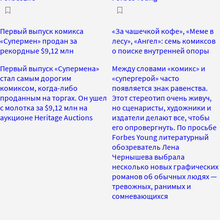
Первый выпуск комикса
«За чашечкой кофе», «Меме в
«Супермен» продан за
лесу», «Ангел»: семь комиксов
рекордные $9,12 млн
о поиске внутренней опоры
Первый выпуск «Супермена»
Между словами «комикс» и
стал самым дорогим
«супергерой» часто
комиксом, когда-либо
появляется знак равенства.
проданным на торгах. Он ушел
Этот стереотип очень живуч,
с молотка за $9,12 млн на
но сценаристы, художники и
аукционе Heritage Auctions
издатели делают все, чтобы
его опровергнуть. По просьбе
Forbes Young литературный
обозреватель Лена
Чернышева выбрала
несколько новых графических
романов об обычных людях —
тревожных, ранимых и
сомневающихся