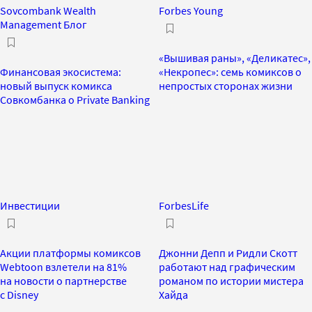
Sovcombank Wealth
Forbes Young
Management Блог
«Вышивая раны», «Деликатес»,
Финансовая экосистема:
«Некропес»: семь комиксов о
новый выпуск комикса
непростых сторонах жизни
Совкомбанка о Private Banking
Инвестиции
ForbesLife
Акции платформы комиксов
Джонни Депп и Ридли Скотт
Webtoon взлетели на 81%
работают над графическим
на новости о партнерстве
романом по истории мистера
с Disney
Хайда