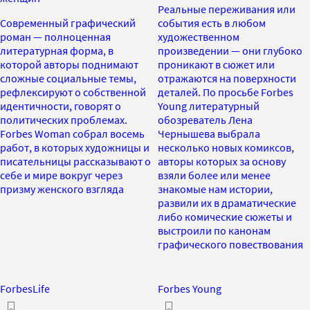
Реальные переживания или
Современный графический
события есть в любом
роман — полноценная
художественном
литературная форма, в
произведении — они глубоко
которой авторы поднимают
проникают в сюжет или
сложные социальные темы,
отражаются на поверхности
рефлексируют о собственной
деталей. По просьбе Forbes
идентичности, говорят о
Young литературный
политических проблемах.
обозреватель Лена
Forbes Woman собрал восемь
Чернышева выбрала
работ, в которых художницы и
несколько новых комиксов,
писательницы рассказывают о
авторы которых за основу
себе и мире вокруг через
взяли более или менее
призму женского взгляда
знакомые нам истории,
развили их в драматические
либо комические сюжеты и
выстроили по канонам
графического повествования
ForbesLife
Forbes Young