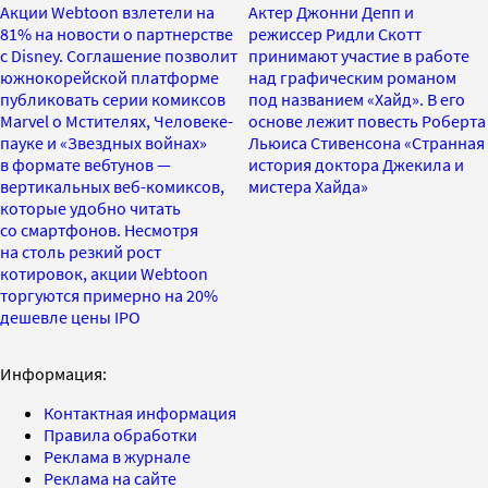
Акции Webtoon взлетели на
Актер Джонни Депп и
81% на новости о партнерстве
режиссер Ридли Скотт
с Disney. Соглашение позволит
принимают участие в работе
южнокорейской платформе
над графическим романом
публиковать серии комиксов
под названием «Хайд». В его
Marvel о Мстителях, Человеке-
основе лежит повесть Роберта
пауке и «Звездных войнах»
Льюиса Стивенсона «Странная
в формате вебтунов —
история доктора Джекила и
вертикальных веб-комиксов,
мистера Хайда»
которые удобно читать
со смартфонов. Несмотря
на столь резкий рост
котировок, акции Webtoon
торгуются примерно на 20%
дешевле цены IPO
Информация:
Контактная информация
Правила обработки
Реклама в журнале
Реклама на сайте