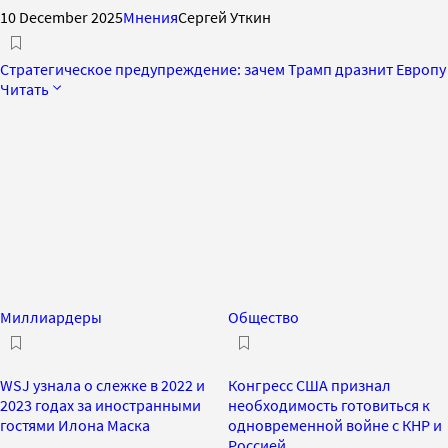
10 December 2025
Мнения
Сергей Уткин
Стратегическое предупреждение: зачем Трамп дразнит Европу
Читать
Миллиардеры
Общество
WSJ узнала о слежке в 2022 и
Конгресс США признал
2023 годах за иностранными
необходимость готовиться к
гостями Илона Маска
одновременной войне с КНР и
Россией