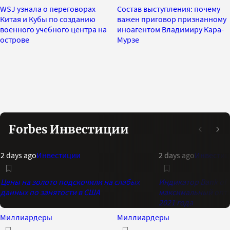
WSJ узнала о переговорах
Состав выступления: почему
Китая и Кубы по созданию
важен приговор признанному
военного учебного центра на
иноагентом Владимиру Кара-
острове
Мурзе
Forbes Инвестиции
2 days ago
Инвестиции
2 days ago
Инвестиц
Цены на золото подскочили на слабых
Индикатор Bank of 
данных по занятости в США
максимальный опти
2021 года
Миллиардеры
Миллиардеры