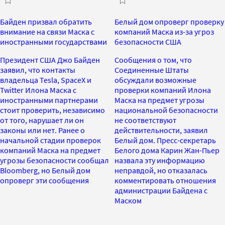
Байден призвал обратить
Белый дом опроверг проверку
внимание на связи Маска с
компаний Маска из-за угроз
иностранными государствами
безопасности США
Президент США Джо Байден
Сообщения о том, что
заявил, что контакты
Соединенные Штаты
владельца Tesla, SpaceХ и
обсуждали возможные
Twitter Илона Маска с
проверки компаний Илона
иностранными партнерами
Маска на предмет угрозы
стоит проверить, независимо
национальной безопасности
от того, нарушает ли он
не соответствуют
законы или нет. Ранее о
действительности, заявил
начальной стадии проверок
Белый дом. Пресс-секретарь
компаний Маска на предмет
Белого дома Карин Жан-Пьер
угрозы безопасности сообщал
назвала эту информацию
Bloomberg, но Белый дом
неправдой, но отказалась
опроверг эти сообщения
комментировать отношения
администрации Байдена с
Маском