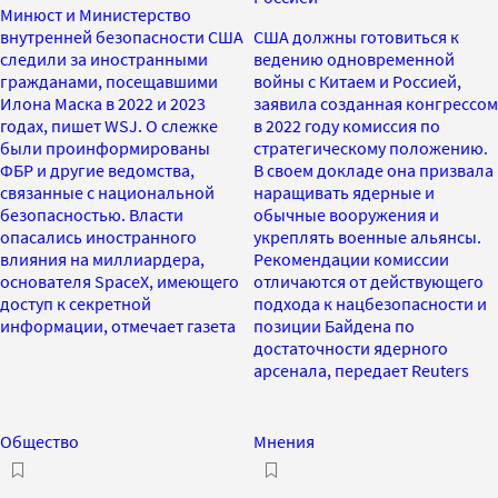
Минюст и Министерство
внутренней безопасности США
США должны готовиться к
следили за иностранными
ведению одновременной
гражданами, посещавшими
войны с Китаем и Россией,
Илона Маска в 2022 и 2023
заявила созданная конгрессом
годах, пишет WSJ. О слежке
в 2022 году комиссия по
были проинформированы
стратегическому положению.
ФБР и другие ведомства,
В своем докладе она призвала
связанные с национальной
наращивать ядерные и
безопасностью. Власти
обычные вооружения и
опасались иностранного
укреплять военные альянсы.
влияния на миллиардера,
Рекомендации комиссии
основателя SpaceX, имеющего
отличаются от действующего
доступ к секретной
подхода к нацбезопасности и
информации, отмечает газета
позиции Байдена по
достаточности ядерного
арсенала, передает Reuters
Общество
Мнения