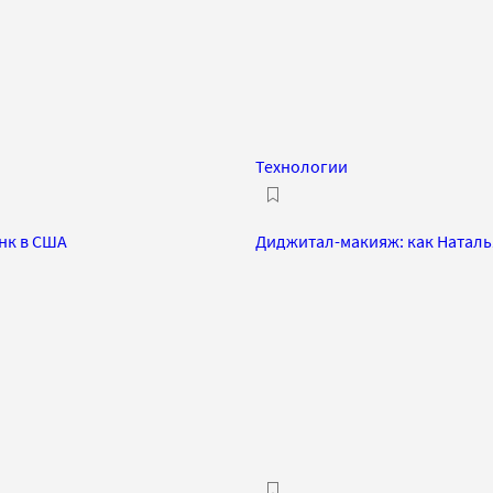
Технологии
нк в США
Диджитал-макияж: как Наталь