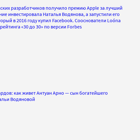
ских разработчиков получило премию Apple за лучший
ение инвестировала Наталья Водянова, а запустили его
орый в 2016 году купил Facebook. Сооснователи Loóna
рейтинга «30 до 30» по версии Forbes
дов: как живет Антуан Арно — сын богатейшего
альи Водяновой