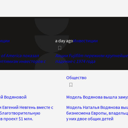
иции
a day ago
Инвестиции
of America показал
Акции Fujifilm пережили крупнейше
птимизм инвесторов с
падение с 1974 года
Общество
ей Водяновой
Модель Водянова вышла замуж
 Евгений Невгень вместе c
Модель Наталья Водянова выш
 благотворительную
бизнесмена Европы, владельца 
в проект $1 млн.
у них двое общих детей