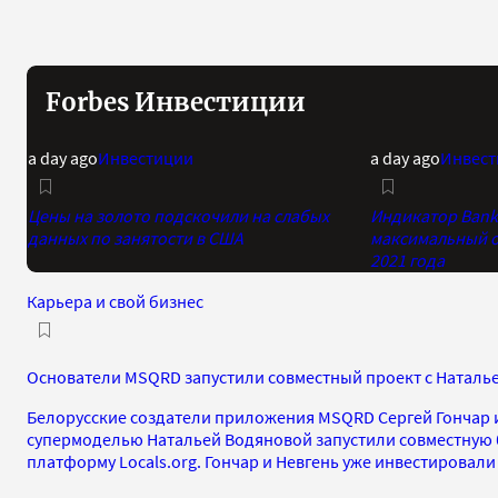
Forbes Инвестиции
a day ago
Инвестиции
a day ago
Инвест
Цены на золото подскочили на слабых
Индикатор Bank 
данных по занятости в США
максимальный о
2021 года
Карьера и свой бизнес
Основатели MSQRD запустили совместный проект с Наталь
Белорусские создатели приложения MSQRD Сергей Гончар и
супермоделью Натальей Водяновой запустили совместную
платформу Locals.org. Гончар и Невгень уже инвестировали 