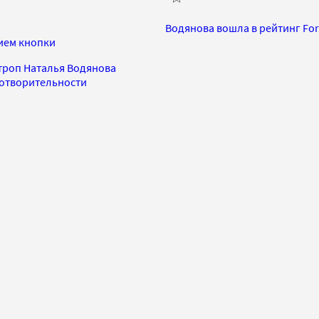
Водянова вошла в рейтинг Fo
ием кнопки
нтроп Наталья Водянова
готворительности