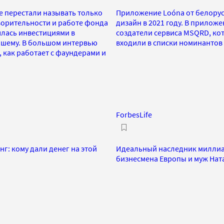
ее перестали называть только
Приложение Loóna от белорус
ворительности и работе фонда
дизайн в 2021 году. В прилож
ялась инвестициями в
создатели сервиса MSQRD, кот
учшему. В большом интервью
входили в списки номинантов 
 как работает с фаундерами и
ForbesLife
нг: кому дали денег на этой
Идеальный наследник миллиар
бизнесмена Европы и муж Нат