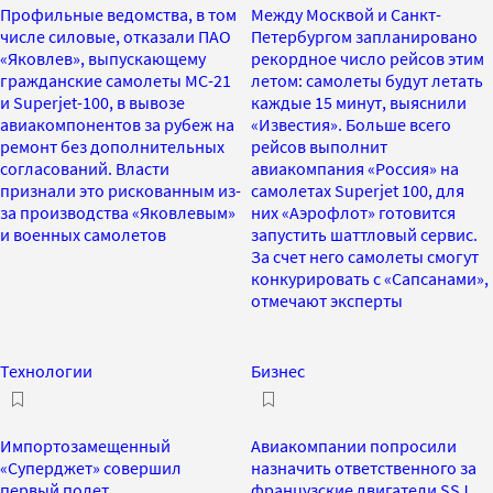
Профильные ведомства, в том
Между Москвой и Санкт-
числе силовые, отказали ПАО
Петербургом запланировано
«Яковлев», выпускающему
рекордное число рейсов этим
гражданские самолеты МС-21
летом: самолеты будут летать
и Superjet-100, в вывозе
каждые 15 минут, выяснили
авиакомпонентов за рубеж на
«Известия». Больше всего
ремонт без дополнительных
рейсов выполнит
согласований. Власти
авиакомпания «Россия» на
признали это рискованным из-
самолетах Superjet 100, для
за производства «Яковлевым»
них «Аэрофлот» готовится
и военных самолетов
запустить шаттловый сервис.
За счет него самолеты смогут
конкурировать с «Сапсанами»,
отмечают эксперты
Технологии
Бизнес
Импортозамещенный
Авиакомпании попросили
«Суперджет» совершил
назначить ответственного за
первый полет
французские двигатели SSJ