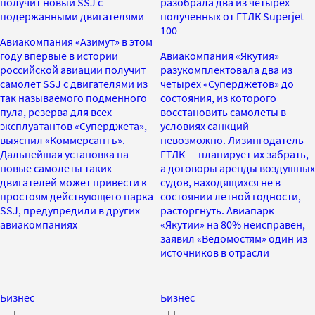
получит новый SSJ с
разобрала два из четырех
подержанными двигателями
полученных от ГТЛК Superjet
100
Авиакомпания «Азимут» в этом
году впервые в истории
Авиакомпания «Якутия»
российской авиации получит
разукомплектовала два из
самолет SSJ c двигателями из
четырех «Суперджетов» до
так называемого подменного
состояния, из которого
пула, резерва для всех
восстановить самолеты в
эксплуатантов «Суперджета»,
условиях санкций
выяснил «Коммерсантъ».
невозможно. Лизингодатель —
Дальнейшая установка на
ГТЛК — планирует их забрать,
новые самолеты таких
а договоры аренды воздушных
двигателей может привести к
судов, находящихся не в
простоям действующего парка
состоянии летной годности,
SSJ, предупредили в других
расторгнуть. Авиапарк
авиакомпаниях
«Якутии» на 80% неисправен,
заявил «Ведомостям» один из
источников в отрасли
Бизнес
Бизнес