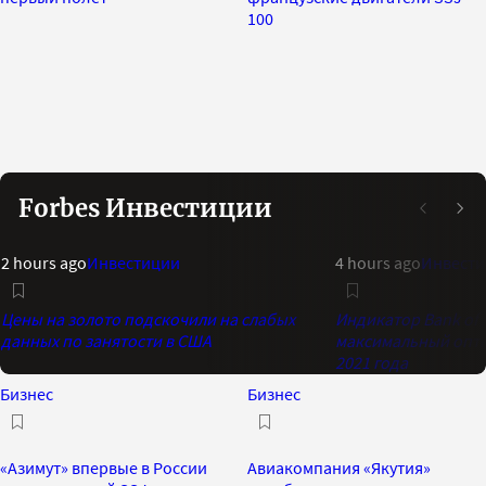
100
Forbes Инвестиции
2 hours ago
Инвестиции
4 hours ago
Инвест
Цены на золото подскочили на слабых
Индикатор Bank of 
данных по занятости в США
максимальный опти
2021 года
Бизнес
Бизнес
«Азимут» впервые в России
Авиакомпания «Якутия»