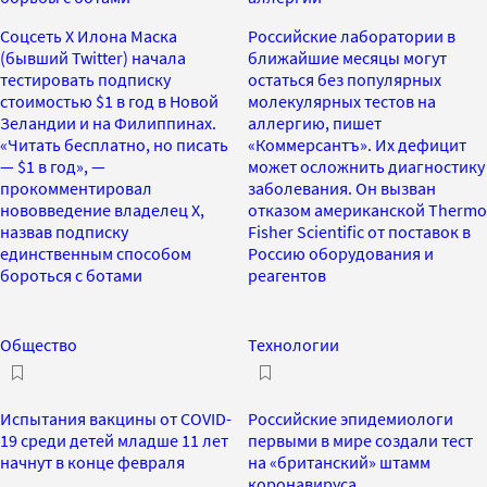
Соцсеть X Илона Маска
Российские лаборатории в
(бывший Twitter) начала
ближайшие месяцы могут
тестировать подписку
остаться без популярных
стоимостью $1 в год в Новой
молекулярных тестов на
Зеландии и на Филиппинах.
аллергию, пишет
«Читать бесплатно, но писать
«Коммерсантъ». Их дефицит
— $1 в год», —
может осложнить диагностику
прокомментировал
заболевания. Он вызван
нововведение владелец Х,
отказом американской Thermo
назвав подписку
Fisher Scientific от поставок в
единственным способом
Россию оборудования и
бороться с ботами
реагентов
Общество
Технологии
Испытания вакцины от COVID-
Российские эпидемиологи
19 среди детей младше 11 лет
первыми в мире создали тест
начнут в конце февраля
на «британский» штамм
коронавируса