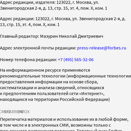
Адрес редакции, издателя: 123022, г. Москва, ул.
Звенигородская 2-я, д. 13, стр. 15, эт. 4, пом. X, ком. 1
Адрес редакции: 123022, г. Москва, ул. Звенигородская 2-я, д.
13, стр. 15, эт. 4, пом. X, ком. 1
Главный редактор: Мазурин Николай Дмитриевич
Адрес электронной почты редакции:
press-release@forbes.ru
Номер телефона редакции:
+7 (495) 565-32-06
На информационном ресурсе применяются
рекомендательные технологии (информационные технологии
предоставления информации на основе сбора,
систематизации и анализа сведений, относящихся
к предпочтениям пользователей сети «Интернет»,
находящихся на территории Российской Федерации)
СМИ2
SPARROW
INFOX
Перепечатка материалов и использование их в любой форме,
в том числе и в электронных СМИ, возможны только с
письменного разрешения редакции. Товарный знак Forbes