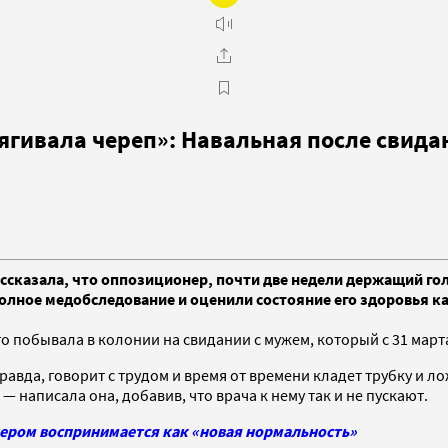
тягивала череп»: Навальная после свида
сказала, что оппозиционер, почти две недели держащий голо
олное медобследование и оценили состояние его здоровья ка
побывала в колонии на свидании с мужем, который с 31 марта 
равда, говорит с трудом и время от времени кладет трубку и ло
 — написала она, добавив, что врача к нему так и не пускают.
ером воспринимается как «новая нормальность»