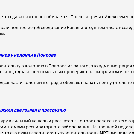
, что сдаваться он не собирается. После встречи с Алексеем я 
овели полное медобследование Навального, в том числе исслед
ым.
иков у колонии в Покрове
правительную колонию в Покрове из-за того, что администраци
ого книг, однако почти месяц их проверяют на экстремизм и не о
 медсанчасти колонии в отряд и обещают начать принудительн
ружили две грыжи и протрузию
ру и сильный кашель и рассказал, что троих человек из его от
с симптомами респираторного заболевания. На прошлой неделе
ли, что его руки начали терять чувствительность. МРТ выявила