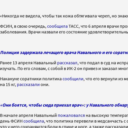
«Никогда не видела, чтобы так кожа обтягивала череп, но знаю
ФСИН, в свою очередь,
сообщила
ТАСС, что 6 апреля врачи пр
заболевания. Врачи назвали его состояние удовлетворительн
Полиция задержала лечащего врача Навального и его соратн
Ранее 13 апреля Навальный
рассказал
, что подал в суд на ис
изучать. По его словам, с собой в ИК-2 он привез и заказал мн
Накануне соратники политика
сообщили
, что его вернули из
на 15 кг,
рассказали
они.
«Они боятся, чтобы сюда приехал врач»: у Навального обна
В начале апреля Навальный
пожаловался
на высокую температу
день ФСИН
сообщила
, что политика перевели в медсанчасть 
что у него сохраняются боли в спине и ноге, а также рассказа