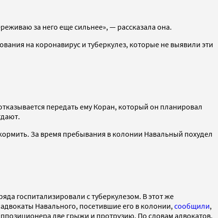
переживаю за него еще сильнее», — рассказала она.
ования на коронавирус и туберкулез, которые не выявили эти
я отказывается передать ему Коран, который он планировал
тдают.
о кормить. За время пребывания в колонии Навальный похудел
ряда госпитализировали с туберкулезом. В этот же
 адвокаты Навального, посетившие его в колонии,
сообщили
,
 у оппозиционера две грыжи и протрузию. По словам адвокатов,