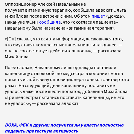
Оппозиционер Алексей Навальный не
получает витаминную терапию, сообщила адвокат Ольга
Михайлова после встречи с ним. Об этом
пишет
«Дождь».
Накануне ФСИН
сообщила
, что «с согласия пациента»
Навальному была назначена «витаминная терапия».
«[Он] сказал, что вся эта информация, касающаяся того,
что ему ставят комплексные капельницы и так далее, —
она не соответствует действительности», — рассказала
Михайлова.
По ее словам, Навальному лишь однажды поставили
капельницу с глюкозой, но медсестра в колонии смогла
попасть иглой в вену оппозиционера только «с четвертого
раза». На следующий день капельницу поставить не
удалось даже после шести попыток, добавила Михайлова.
«Три медсестры пытались поставить капельницы, им это
не удалось», — рассказала адвокат.
DOXA, ФБК и другие: получится ли у власти полностью
подавить протестную активность