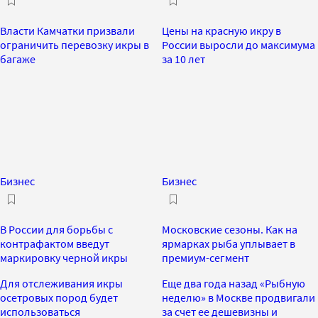
Власти Камчатки призвали
Цены на красную икру в
ограничить перевозку икры в
России выросли до максимума
багаже
за 10 лет
Бизнес
Бизнес
В России для борьбы с
Московские сезоны. Как на
контрафактом введут
ярмарках рыба уплывает в
маркировку черной икры
премиум-сегмент
Для отслеживания икры
Еще два года назад «Рыбную
осетровых пород будет
неделю» в Москве продвигали
использоваться
за счет ее дешевизны и