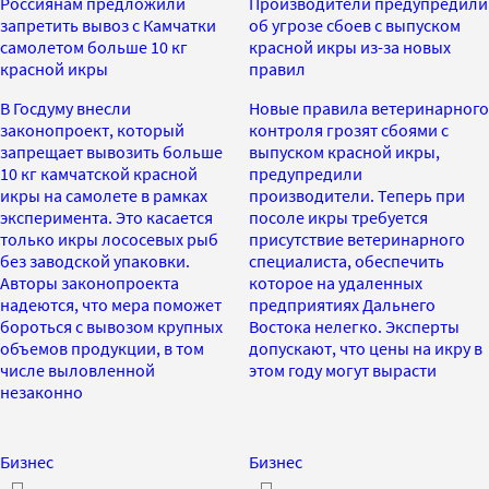
Россиянам предложили
Производители предупредили
запретить вывоз с Камчатки
об угрозе сбоев с выпуском
самолетом больше 10 кг
красной икры из-за новых
красной икры
правил
В Госдуму внесли
Новые правила ветеринарного
законопроект, который
контроля грозят сбоями с
запрещает вывозить больше
выпуском красной икры,
10 кг камчатской красной
предупредили
икры на самолете в рамках
производители. Теперь при
эксперимента. Это касается
посоле икры требуется
только икры лососевых рыб
присутствие ветеринарного
без заводской упаковки.
специалиста, обеспечить
Авторы законопроекта
которое на удаленных
надеются, что мера поможет
предприятиях Дальнего
бороться с вывозом крупных
Востока нелегко. Эксперты
объемов продукции, в том
допускают, что цены на икру в
числе выловленной
этом году могут вырасти
незаконно
Бизнес
Бизнес