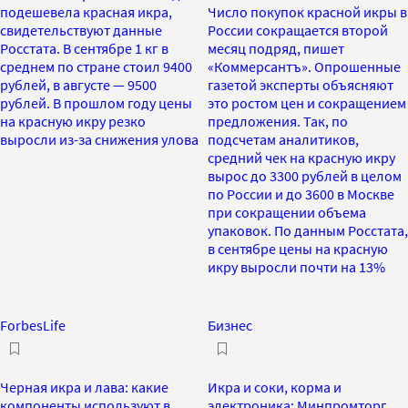
подешевела красная икра,
Число покупок красной икры в
свидетельствуют данные
России сокращается второй
Росстата. В сентябре 1 кг в
месяц подряд, пишет
среднем по стране стоил 9400
«Коммерсантъ». Опрошенные
рублей, в августе — 9500
газетой эксперты объясняют
рублей. В прошлом году цены
это ростом цен и сокращением
на красную икру резко
предложения. Так, по
выросли из-за снижения улова
подсчетам аналитиков,
средний чек на красную икру
вырос до 3300 рублей в целом
по России и до 3600 в Москве
при сокращении объема
упаковок. По данным Росстата,
в сентябре цены на красную
икру выросли почти на 13%
ForbesLife
Бизнес
Черная икра и лава: какие
Икра и соки, корма и
компоненты используют в
электроника: Минпромторг