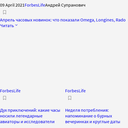
09 April 2021
ForbesLife
Андрей Супранович
Апрель часовых новинок: что показали Omega, Longines, Rado
Читать
ForbesLife
ForbesLife
Дух приключений: какие часы
Неделя потребления:
носили легендарные
напоминание о бурных
авиаторы и исследователи
вечеринках и круглые даты