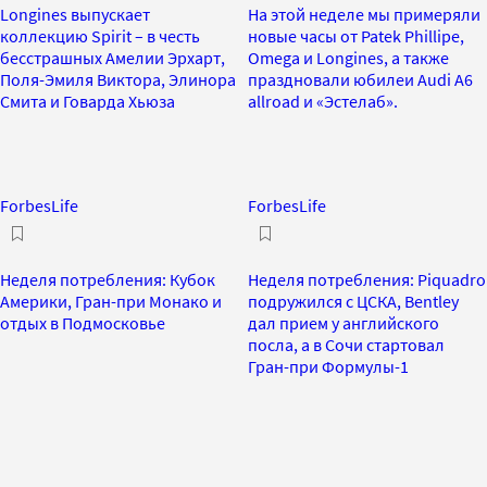
Longines выпускает
На этой неделе мы примеряли
коллекцию Spirit – в честь
новые часы от Patek Phillipe,
бесстрашных Амелии Эрхарт,
Omega и Longines, а также
Поля-Эмиля Виктора, Элинора
праздновали юбилеи Audi A6
Смита и Говарда Хьюза
allroad и «Эстелаб».
ForbesLife
ForbesLife
Неделя потребления: Кубок
Неделя потребления: Piquadro
Америки, Гран-при Монако и
подружился с ЦСКА, Bentley
отдых в Подмосковье
дал прием у английского
посла, а в Сочи стартовал
Гран-при Формулы-1