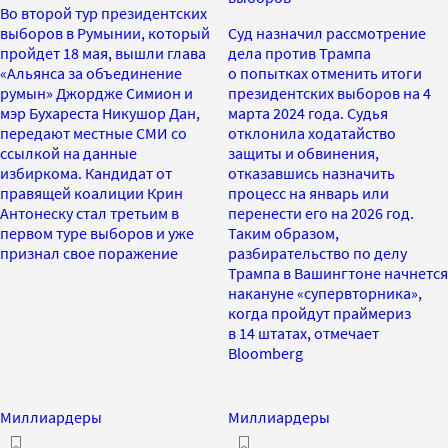
Во второй тур президентских
выборов в Румынии, который
Суд назначил рассмотрение
пройдет 18 мая, вышли глава
дела против Трампа
«Альянса за объединение
о попытках отменить итоги
румын» Джордже Симион и
президентских выборов на 4
мэр Бухареста Никушор Дан,
марта 2024 года. Судья
передают местные СМИ со
отклонила ходатайство
ссылкой на данные
защиты и обвинения,
избиркома. Кандидат от
отказавшись назначить
правящей коалиции Крин
процесс на январь или
Антонеску стал третьим в
перенести его на 2026 год.
первом туре выборов и уже
Таким образом,
признал свое поражение
разбирательство по делу
Трампа в Вашингтоне начнется
накануне «супервторника»,
когда пройдут праймериз
в 14 штатах, отмечает
Bloomberg
Миллиардеры
Миллиардеры