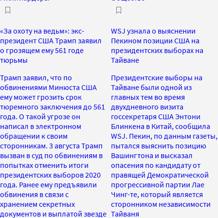
«За охоту на ведьм»: экс-
WSJ узнала о выяснении
президент США Трамп заявил
Пекином позиции США на
о грозящем ему 561 годе
президентских выборах на
тюрьмы
Тайване
Трамп заявил, что по
Президентские выборы на
обвинениями Минюста США
Тайване были одной из
ему может грозить срок
главных тем во время
тюремного заключения до 561
двухдневного визита
года. О такой угрозе он
госсекретаря США Энтони
написал в электронном
Блинкена в Китай, сообщила
обращении к своим
WSJ. Пекин, по данным газеты,
сторонникам. 3 августа Трамп
пытался выяснить позицию
вызван в суд по обвинениям в
Вашингтона и высказал
попытках отменить итоги
опасения по кандидату от
президентских выборов 2020
правящей Демократической
года. Ранее ему предъявили
прогрессивной партии Лае
обвинения в связи с
Чинг-те, который является
хранением секретных
сторонником независимости
документов и выплатой звезде
Тайваня