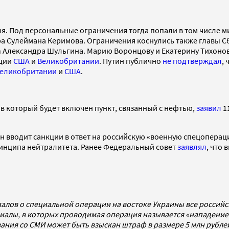
ля. Под персональные ограничения тогда попали в том числе 
ра Сулеймана Керимова. Ограничения коснулись также главы С
 Александра Шульгина. Марию Воронцову и Екатерину Тихонову
кции
США
и
Великобритании
. Путин публично
не подтверждал
,
еликобритании
и
США
.
 в который будет включен пункт, связанный с нефтью,
заявил
1
н вводит санкции в ответ на российскую «военную спецоперац
нципа нейтралитета. Ранее Федеральный совет
заявлял
, что
алов о специальной операции на востоке Украины все россий
алы, в которых проводимая операция называется «нападением
ования со СМИ может быть взыскан штраф в размере 5 млн рубл