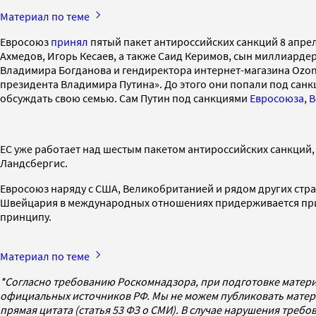
Материал по теме
Евросоюз
принял
пятый пакет антироссийских санкций 8 апре
Ахмедов, Игорь Кесаев, а также Саид Керимов, сын миллиарде
Владимира Богданова и гендиректора интернет-магазина Ozon
президента Владимира Путина». До этого они попали под сан
обсуждать свою семью. Сам Путин под санкциями
Евросоюза
,
В
ЕС уже работает над шестым пакетом антироссийских санкций,
Ландсбергис.
Евросоюз наряду с США, Великобританией и рядом других стра
Швейцария в международных отношениях придерживается при
принципу.
Материал по теме
*Согласно требованию Роскомнадзора, при подготовке матери
официальных источников РФ. Мы не можем публиковать матери
прямая цитата (статья 53 ФЗ о СМИ). В случае нарушения треб