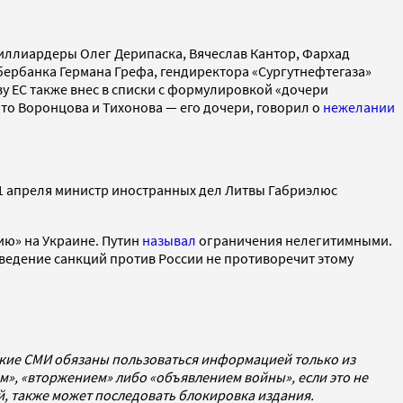
миллиардеры Олег Дерипаска, Вячеслав Кантор, Фархад
бербанка Германа Грефа, гендиректора «Сургутнефтегаза»
 ЕС также внес в списки с формулировкой «дочери
 что Воронцова и Тихонова — его дочери, говорил о
нежелании
1 апреля министр иностранных дел Литвы Габриэлюс
ию» на Украине. Путин
называл
ограничения нелегитимными.
 введение санкций против России не противоречит этому
ские СМИ обязаны пользоваться информацией только из
», «вторжением» либо «объявлением войны», если это не
ей, также может последовать блокировка издания.