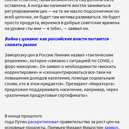
оставлена. А когда вы начинаете жестко заниматься
регулированием цен — на то же масло подсолнечное по
всей цепочке, не будет там мотива развиваться. Не будет
просто продукта, вернемся в добрые советские времена
на уровне «ты мне — я тебе», — заявил он.
Война с ценами: как российские власти пытаются
сломать рынок
Заморозку цен в России Линник назвал «тактическим
решением», которое «связано с ситуацией по COVID, с
форс-мажором». Он заявил о необходимости «вносить
корректировки» и «сконцентрироваться все-таки на
повышении доходов населения, помощи социальным
слоям, кто в этом нуждается». Президент «Мираторга»
предложил поддерживать население, например, через
«различные продуктовые сертификаты».
В конце прошлого
года Путин
раскритиковал
правительство за рост цен на
основные продукты. Премьер Михаил Мишустин
заявил
,