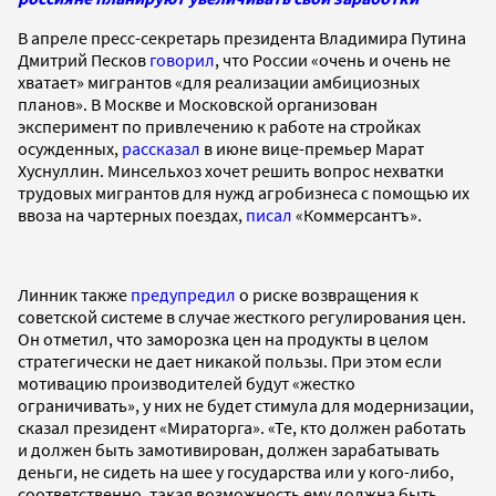
В апреле пресс-секретарь президента Владимира Путина
Дмитрий Песков
говорил
, что России «очень и очень не
хватает» мигрантов «для реализации амбициозных
планов». В Москве и Московской организован
эксперимент по привлечению к работе на стройках
осужденных,
рассказал
в июне вице-премьер Марат
Хуснуллин. Минсельхоз хочет решить вопрос нехватки
трудовых мигрантов для нужд агробизнеса с помощью их
ввоза на чартерных поездах,
писал
«Коммерсантъ».
Линник также
предупредил
о риске возвращения к
советской системе в случае жесткого регулирования цен.
Он отметил, что заморозка цен на продукты в целом
стратегически не дает никакой пользы. При этом если
мотивацию производителей будут «жестко
ограничивать», у них не будет стимула для модернизации,
сказал президент «Мираторга». «Те, кто должен работать
и должен быть замотивирован, должен зарабатывать
деньги, не сидеть на шее у государства или у кого-либо,
соответственно, такая возможность ему должна быть