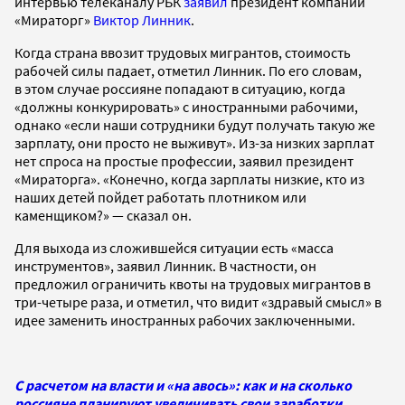
интервью телеканалу РБК
заявил
президент компании
«Мираторг»
Виктор Линник
.
Когда страна ввозит трудовых мигрантов, стоимость
рабочей силы падает, отметил Линник. По его словам,
в этом случае россияне попадают в ситуацию, когда
«должны конкурировать» с иностранными рабочими,
однако «если наши сотрудники будут получать такую же
зарплату, они просто не выживут». Из-за низких зарплат
нет спроса на простые профессии, заявил президент
«Мираторга». «Конечно, когда зарплаты низкие, кто из
наших детей пойдет работать плотником или
каменщиком?» — сказал он.
Для выхода из сложившейся ситуации есть «масса
инструментов», заявил Линник. В частности, он
предложил ограничить квоты на трудовых мигрантов в
три-четыре раза, и отметил, что видит «здравый смысл» в
идее заменить иностранных рабочих заключенными.
С расчетом на власти и «на авось»: как и на сколько
россияне планируют увеличивать свои заработки